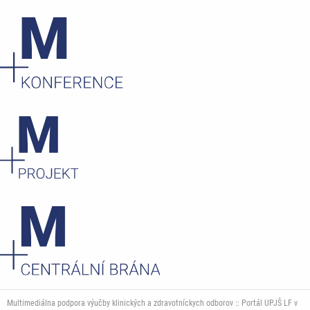
Multimediálna podpora výučby klinických a zdravotníckych odborov :: Portál UPJŠ LF v