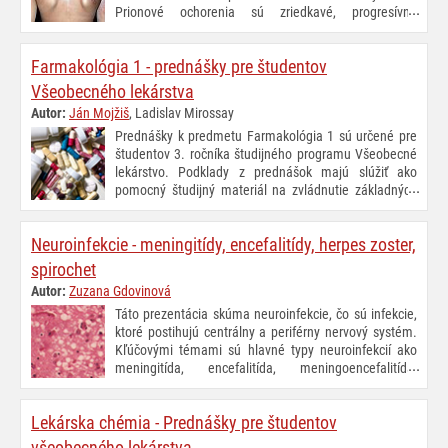
medicínskeho štúdia.
Prionové ochorenia sú zriedkavé, progresívne
neurodegeneratívne poruchy CNS spôsobené
patologickou konformáciou priónových proteínov. Najčastejšie ide o
Farmakológia 1 - prednášky pre študentov
Creutzfeldt–Jakobovu chorobu. AIDP (akútna zápalová
demyelinizačná polyneuropatia) je najčastejšia forma Guillain-Barrého
Všeobecného lekárstva
syndrómu (GBS).
Autor:
Ján Mojžiš
, Ladislav Mirossay
Prednášky k predmetu Farmakológia 1 sú určené pre
študentov 3. ročníka študijného programu Všeobecné
lekárstvo. Podklady z prednášok majú slúžiť ako
pomocný študijný materiál na zvládnutie základných
princípov farmakológie a získanie prehľadu o
jednotlivých skupinách liečiv používaných v humánnej medicíne.
Neuroinfekcie - meningitídy, encefalitídy, herpes zoster,
spirochet
Autor:
Zuzana Gdovinová
Táto prezentácia skúma neuroinfekcie, čo sú infekcie,
ktoré postihujú centrálny a periférny nervový systém.
Kľúčovými témami sú hlavné typy neuroinfekcií ako
meningitída, encefalitída, meningoencefalitída,
myelitída, neuritída, polyneuritída, radikulitída,
polyradikuloneuritída a tiež neuroborelióza a neurosyfilis. Poslednou
Lekárska chémia - Prednášky pre študentov
témou sú mozgové abscesy. Počas prednášky boli prezentované
hlavné klinické znaky, diagnostické postupy, diferenciálna diagnostika
všeobecného lekárstva