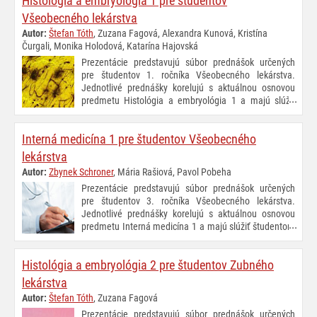
Histológia a embryológia 1 pre študentov
Všeobecného lekárstva
Autor:
Štefan Tóth
, Zuzana Fagová, Alexandra Kunová, Kristína
Čurgali, Monika Holodová, Katarína Hajovská
Prezentácie predstavujú súbor prednášok určených
pre študentov 1. ročníka Všeobecného lekárstva.
Jednotlivé prednášky korelujú s aktuálnou osnovou
predmetu Histológia a embryológia 1 a majú slúžiť
študentom ako pomocný učebný materiál špecifikujúci
rozsah preberanej problematiky, ktorý je potrebné zvládnuť v prvom
Interná medicína 1 pre študentov Všeobecného
roku štúdia.
lekárstva
Autor:
Zbynek Schroner
, Mária Rašiová, Pavol Pobeha
Prezentácie predstavujú súbor prednášok určených
pre študentov 3. ročníka Všeobecného lekárstva.
Jednotlivé prednášky korelujú s aktuálnou osnovou
predmetu Interná medicína 1 a majú slúžiť študentom
ako pomocný učebný materiál špecifikujúci rozsah
preberanej problematiky, ktorý je potrebné zvládnuť v letnom semestri
Histológia a embryológia 2 pre študentov Zubného
tretieho roka štúdia.
lekárstva
Autor:
Štefan Tóth
, Zuzana Fagová
Prezentácie predstavujú súbor prednášok určených