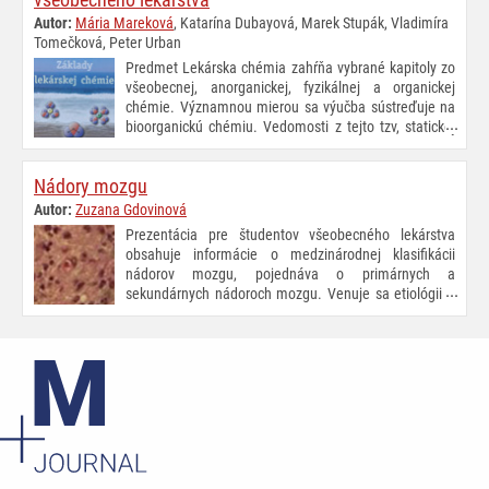
a liečba.
Autor:
Mária Mareková
, Katarína Dubayová, Marek Stupák, Vladimíra
Tomečková, Peter Urban
Predmet Lekárska chémia zahŕňa vybrané kapitoly zo
všeobecnej, anorganickej, fyzikálnej a organickej
chémie. Významnou mierou sa výučba sústreďuje na
bioorganickú chémiu. Vedomosti z tejto tzv, statickej
biochémie sú nevyhnutným predpokladom úspešného
a efektívneho štúdia lekárskej biochémie. Poznanie štruktúry
Nádory mozgu
a funkcie chemických látok a zlúčenín, ako aj ich vzájomných
interakcií a tiež faktorov, ktorými je možné tieto interakcie ovplyvniť, je
Autor:
Zuzana Gdovinová
pre budúceho lekára veľmi dôležité, nakoľko sa vo svojej praxi s nimi
Prezentácia pre študentov všeobecného lekárstva
stretáva každodenne.
obsahuje informácie o medzinárodnej klasifikácii
nádorov mozgu, pojednáva o primárnych a
sekundárnych nádoroch mozgu. Venuje sa etiológii a
patogenéze nádorov mozgu, klinickej
symptomatológii, diagnostike a liečbe mozgových nádorov -
symptomatická medikamentózna liečba, chemoterapia, rádioterapia
a neurochirurgická liečba.