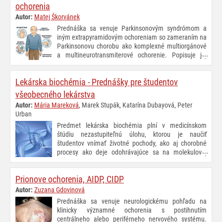
ochorenia
Autor:
Matej Škorvánek
Prednáška sa venuje Parkinsonovým syndrómom a
iným extrapyramidovým ochoreniam so zameraním na
Parkinsonovu chorobu ako komplexné multiorgánové
a multineurotransmiterové ochorenie. Popisuje jej
patofyziológiu, genetické a environmentálne rizikové
faktory, epidemiológiu a vývoj diagnostických kritérií od preklinických
Lekárska biochémia - Prednášky pre študentov
až po klinicky manifestné štádiá.
všeobecného lekárstva
Autor:
Mária Mareková
, Marek Stupák, Katarína Dubayová, Peter
Urban
Predmet lekárska biochémia plní v medicínskom
štúdiu nezastupiteľnú úlohu, ktorou je naučiť
študentov vnímať životné pochody, ako aj chorobné
procesy ako deje odohrávajúce sa na molekulovej
úrovni. Na rozlíšenie patologických pochodov od
normálnych je potrebné zvládnuť a pochopiť zmysel obrovského
Prionove ochorenia, AIDP, CIDP
množstva biochemických reakcií prebiehajúcich v bunke (bunkový
metabolizmus). Osvojenie si týchto faktov je hlavným cieľom
Autor:
Zuzana Gdovinová
predmetu Lekárska biochémia, ktorého zvládnutie je dobrým
Prednáška sa venuje neurologickému pohľadu na
základom pre štúdium patobiochémie, fyziológie a klinickej
klinicky významné ochorenia s postihnutím
biochémie, ako aj mnohých ďalších odborných predmetov
centrálneho alebo periférneho nervového systému.