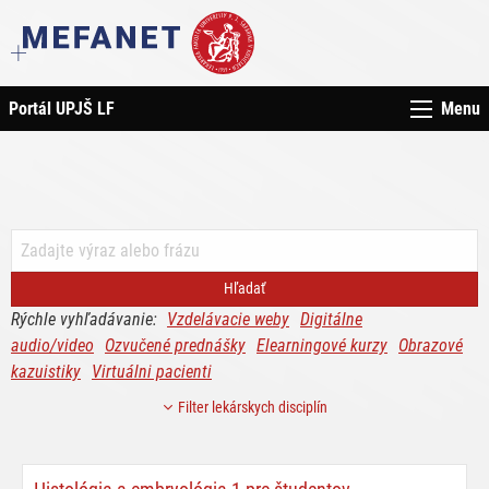
Portál UPJŠ LF
Menu
Rýchle vyhľadávanie:
Vzdelávacie weby
Digitálne
audio/video
Ozvučené prednášky
Elearningové kurzy
Obrazové
kazuistiky
Virtuálni pacienti
Filter lekárskych disciplín