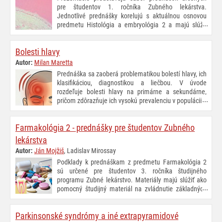
pre študentov 1. ročníka Zubného lekárstva.
Jednotlivé prednášky korelujú s aktuálnou osnovou
predmetu Histológia a embryológia 2 a majú slúžiť
študentom ako pomocný učebný materiál špecifikujúci
rozsah preberanej problematiky, ktorý je potrebné zvládnuť v prvom
Bolesti hlavy
roku štúdia.
Autor:
Milan Maretta
Prednáška sa zaoberá problematikou bolestí hlavy, ich
klasifikáciou, diagnostikou a liečbou. V úvode
rozdeľuje bolesti hlavy na primárne a sekundárne,
pričom zdôrazňuje ich vysokú prevalenciu v populácii a
význam v klinickej praxi. Osobitná pozornosť je
venovaná „red flags“ príznakom, ktoré upozorňujú na závažnú
Farmakológia 2 - prednášky pre študentov Zubného
sekundárnu príčinu, a systematickému prístupu k anamnéze a
hodnoteniu charakteru bolesti.
lekárstva
Autor:
Ján Mojžiš
, Ladislav Mirossay
Podklady k prednáškam z predmetu Farmakológia 2
sú určené pre študentov 3. ročníka študijného
programu Zubné lekárstvo. Materiály majú slúžiť ako
pomocný študijný materiál na zvládnutie základných
princípov farmakológie a získanie prehľadu o
jednotlivých skupinách liečiv používaných v humánnej medicíne.
Parkinsonské syndrómy a iné extrapyramidové