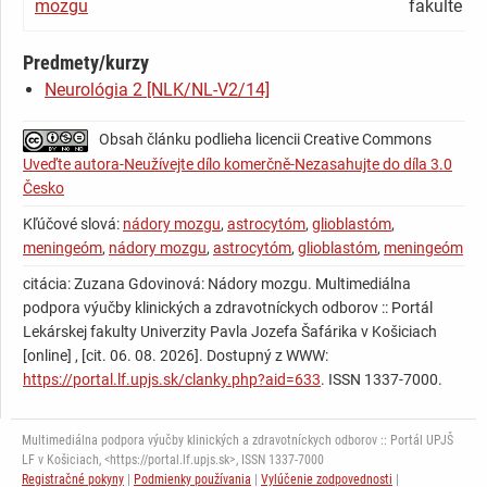
mozgu
fakulte
Predmety/kurzy
Neurológia 2 [NLK/NL-V2/14]
Obsah článku podlieha licencii Creative Commons
Uveďte autora-Neužívejte dílo komerčně-Nezasahujte do díla 3.0
Česko
Kľúčové slová:
nádory mozgu
,
astrocytóm
,
glioblastóm
,
meningeóm
,
nádory mozgu
,
astrocytóm
,
glioblastóm
,
meningeóm
citácia: Zuzana Gdovinová: Nádory mozgu. Multimediálna
podpora výučby klinických a zdravotníckych odborov :: Portál
Lekárskej fakulty Univerzity Pavla Jozefa Šafárika v Košiciach
[online] , [cit. 06. 08. 2026]. Dostupný z WWW:
https://portal.lf.upjs.sk/clanky.php?aid=633
. ISSN 1337-7000.
Multimediálna podpora výučby klinických a zdravotníckych odborov :: Portál UPJŠ
LF v Košiciach, <https://portal.lf.upjs.sk>, ISSN 1337-7000
Registračné pokyny
|
Podmienky používania
|
Vylúčenie zodpovednosti
|