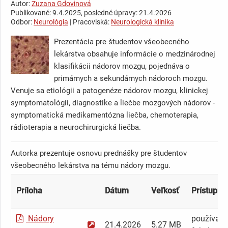
Autor:
Zuzana Gdovinová
Publikované: 9.4.2025, posledné úpravy: 21.4.2026
Odbor:
Neurológia
| Pracoviská:
Neurologická klinika
Prezentácia pre študentov všeobecného
lekárstva obsahuje informácie o medzinárodnej
klasifikácii nádorov mozgu, pojednáva o
primárnych a sekundárnych nádoroch mozgu.
Venuje sa etiológii a patogenéze nádorov mozgu, klinickej
symptomatológii, diagnostike a liečbe mozgových nádorov -
symptomatická medikamentózna liečba, chemoterapia,
rádioterapia a neurochirurgická liečba.
Autorka prezentuje osnovu prednášky pre študentov
všeobecného lekárstva na tému nádory mozgu.
Príloha
Dátum
Veľkosť
Prístupnos
Nádory
používateľ
21.4.2026
5.27 MB