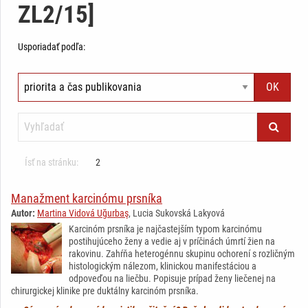
ZL2/15]
Usporiadať podľa:
Ísť na stránku:
2
Manažment karcinómu prsníka
Autor:
Martina Vidová Uğurbaş
, Lucia Sukovská Lakyová
Karcinóm prsníka je najčastejším typom karcinómu
postihujúceho ženy a vedie aj v príčinách úmrtí žien na
rakovinu. Zahŕňa heterogénnu skupinu ochorení s rozličným
histologickým nálezom, klinickou manifestáciou a
odpoveďou na liečbu. Popisuje prípad ženy liečenej na
chirurgickej klinike pre duktálny karcinóm prsníka.