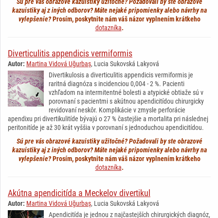
Sú pre vás obrazové kazuistiky užitočné? Požadovali by ste obrazové
kazuistiky aj z iných odborov? Máte nejaké pripomienky alebo návrhy na
vylepšenie?
Prosím, poskytnite nám váš názor vyplnením krátkeho
dotazníka
.
Diverticulitis appendicis vermiformis
Autor:
Martina Vidová Uğurbaş
, Lucia Sukovská Lakyová
Divertikulosis a diverticulitis appendicis vermiformis je
raritná diagnóza s incidenciou 0,004 - 2 %. Pacienti
vzhľadom na intermitentné bolesti a atypické obtiaže sú v
porovnaní s pacientmi s akútnou apendicitídou chirurgicky
revidovaní neskôr. Komplikácie v zmysle perforácie
apendixu pri divertikulitíde bývajú o 27 % častejšie a mortalita pri následnej
peritonitíde je až 30 krát vyššia v porovnaní s jednoduchou apendicitídou.
Sú pre vás obrazové kazuistiky užitočné? Požadovali by ste obrazové
kazuistiky aj z iných odborov? Máte nejaké pripomienky alebo návrhy na
vylepšenie?
Prosím, poskytnite nám váš názor vyplnením krátkeho
dotazníka
.
Akútna apendicitída a Meckelov divertikul
Autor:
Martina Vidová Uğurbaş
, Lucia Sukovská Lakyová
Apendicitída je jednou z najčastejších chirurgických diagnóz,