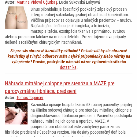
Autor:
Martina Vidová Uğurbaş
, Lucia Sukovská Lakyová
Sinus pilonidalis je špecifický podkožný zápalový proces v
intergluteálnej sakrokokcygeálnej oblasti nad konečníkom.
Väčšina prípadov sa objavuje u mladých pacientov – mužov.
Najčastejšou liečbou je chirurgická, a to incízia,
marzupializácia, exstirpácia tkaniva s primárnou sutúrou
alebo s presunom lalokov na miesto defektu. Prezentujeme dva prípady
riešené s rozličnými chirurgickými technikami.
Sú pre vás obrazové kazuistiky užitočné? Požadovali by ste obrazové
kazuistiky aj z iných odborov? Máte nejaké pripomienky alebo návrhy na
vylepšenie?
Prosím, poskytnite nám váš názor vyplnením krátkeho
dotazníka
.
Náhrada mitrálnej chlopne pre stenózu a MAZE pre
paroxyzmálnu fibriláciu predsiení
Autor:
Tomáš Toporcer
Kazuistika opisuje hospitalizáciu 63 ročnej pacientky, prijatej
na Kliniku srdcovej chirurgie pre stenózu mitrálnej chlopne s
diagnostikovanou fibriláciou predsiení. Pacientka podstúpila
náhradu mitrálnej chlopne a operáciu MAZE. V
pooperačnom období bol ešte zachytený paroxizmus
fibrilácie predsiení s úspešnou verziou. Na desiaty pooperačný deň bola