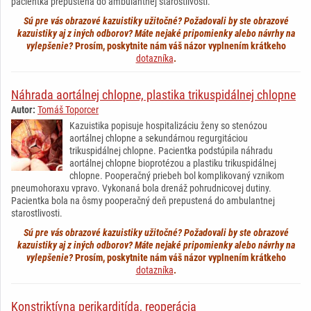
pacientka prepustená do ambulantnej starostlivosti.
Sú pre vás obrazové kazuistiky užitočné? Požadovali by ste obrazové
kazuistiky aj z iných odborov? Máte nejaké pripomienky alebo návrhy na
vylepšenie?
Prosím, poskytnite nám váš názor vyplnením krátkeho
dotazníka
.
Náhrada aortálnej chlopne, plastika trikuspidálnej chlopne
Autor:
Tomáš Toporcer
Kazuistika popisuje hospitalizáciu ženy so stenózou
aortálnej chlopne a sekundárnou regurgitáciou
trikuspidálnej chlopne. Pacientka podstúpila náhradu
aortálnej chlopne bioprotézou a plastiku trikuspidálnej
chlopne. Pooperačný priebeh bol komplikovaný vznikom
pneumohoraxu vpravo. Vykonaná bola drenáž pohrudnicovej dutiny.
Pacientka bola na ôsmy pooperačný deň prepustená do ambulantnej
starostlivosti.
Sú pre vás obrazové kazuistiky užitočné? Požadovali by ste obrazové
kazuistiky aj z iných odborov? Máte nejaké pripomienky alebo návrhy na
vylepšenie?
Prosím, poskytnite nám váš názor vyplnením krátkeho
dotazníka
.
Konstriktívna perikarditída, reoperácia