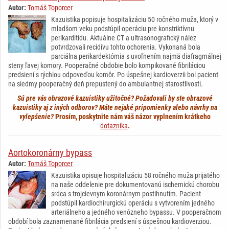
Autor:
Tomáš Toporcer
Kazuistika popisuje hospitalizáciu 50 ročného muža, ktorý v
mladšom veku podstúpil operáciu pre konstriktívnu
perikarditídu. Aktuálne CT a ultrasonografický nález
potvrdzovali recidívu tohto ochorenia. Vykonaná bola
parciálna perikardektómia s uvoľnením najmä diafragmálnej
steny ľavej komory. Pooperačné obdobie bolo kompikované fibriláciou
predsiení s rýchlou odpoveďou komôr. Po úspešnej kardioverzii bol pacient
na siedmy pooperačný deň prepustený do ambulantnej starostlivosti.
Sú pre vás obrazové kazuistiky užitočné? Požadovali by ste obrazové
kazuistiky aj z iných odborov? Máte nejaké pripomienky alebo návrhy na
vylepšenie?
Prosím, poskytnite nám váš názor vyplnením krátkeho
dotazníka
.
Aortokoronárny bypass
Autor:
Tomáš Toporcer
Kazuistika opisuje hospitalizáciu 58 ročného muža prijatého
na naše oddelenie pre dokumentovanú ischemickú chorobu
srdca s trojcievnym koronárnym postihnutím. Pacient
podstúpil kardiochirurgickú operáciu s vytvorením jedného
arteriálneho a jedného venózneho bypassu. V pooperačnom
období bola zaznamenané fibrilácia predsiení s úspešnou kardioverziou.