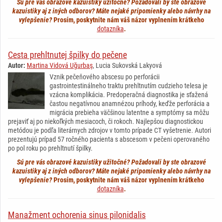
Sú pre vás obrazové kazuistiky užitočné? Požadovali by ste obrazové
kazuistiky aj z iných odborov? Máte nejaké pripomienky alebo návrhy na
vylepšenie?
Prosím, poskytnite nám váš názor vyplnením krátkeho
dotazníka
.
Cesta prehltnutej špilky do pečene
Autor:
Martina Vidová Uğurbaş
, Lucia Sukovská Lakyová
Vznik pečeňového abscesu po perforácii
gastrointestinálneho traktu prehltnutím cudzieho telesa je
vzácna komplikácia. Predoperačná diagnostika je sťažená
častou negatívnou anamnézou príhody, keďže perforácia a
migrácia prebieha väčšinou latentne a symptómy sa môžu
prejaviť aj po niekoľkých mesiacoch, či rokoch. Najlepšou diagnostickou
metódou je podľa literárnych zdrojov v tomto prípade CT vyšetrenie. Autori
prezentujú prípad 57 ročného pacienta s abscesom v pečeni operovaného
po pol roku po prehltnutí špilky.
Sú pre vás obrazové kazuistiky užitočné? Požadovali by ste obrazové
kazuistiky aj z iných odborov? Máte nejaké pripomienky alebo návrhy na
vylepšenie?
Prosím, poskytnite nám váš názor vyplnením krátkeho
dotazníka
.
Manažment ochorenia sinus pilonidalis