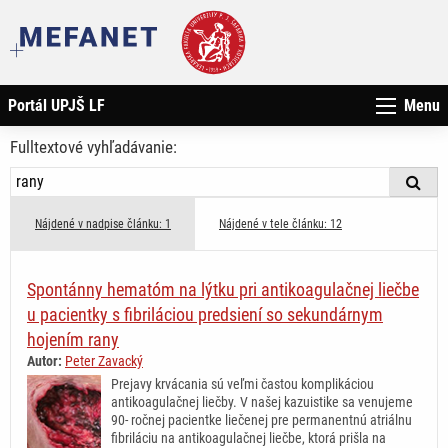
Portál UPJŠ LF
Menu
Fulltextové vyhľadávanie:
Nájdené v nadpise článku: 1
Nájdené v tele článku: 12
Spontánny hematóm na lýtku pri antikoagulačnej liečbe
u pacientky s fibriláciou predsiení so sekundárnym
hojením rany
Autor:
Peter Zavacký
Prejavy krvácania sú veľmi častou komplikáciou
antikoagulačnej liečby. V našej kazuistike sa venujeme
90- ročnej pacientke liečenej pre permanentnú atriálnu
fibriláciu na antikoagulačnej liečbe, ktorá prišla na