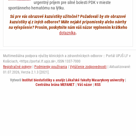
urgentný príjem pre silné bolesti PDK v mieste
spontánneho hematómu na lýtku.
Sú pre vás obrazové kazuistiky užitočné? Požadovali by ste obrazové
kazuistiky aj z iných odborov? Máte nejaké pripomienky alebo návrhy
na vylepšenie?
Prosím, poskytnite nám váš názor vyplnením krátkeho
dotazníka
.
Multimediálna podpora výučby klinických a zdravotníckych odborov :: Portál UPJŠ LF v
Košiciach, <https://portal.lf.upjs.sk>, ISSN 1337-7000
Registračné pokyny
|
Podmienky používania
|
Vylúčenie zodpovednosti
| Aktualizované:
01.07.2026,
Verzia 2.1.3 [2021].
Vytvoril
Institut biostatistiky a analýz Lékařské fakulty Masarykovy univerzity
|
Centrálna brána MEFANET
|
Váš názor
|
RSS