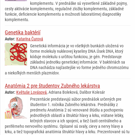
komplementu. V prednáške sú vysvetlené základné pojmy,
cesty aktivácie komplementu, regulačné zložky komplementu, základné
funkcie, deficiencie komplementu a možnosti laboratórnej diagnostiky
komplementu.
Genetika baktérií
Autor:
Katarína Čurová
Genetická informácia je vo všetkých bunkách uložená vo
forme molekuly nukleovej kyseliny DNA.Úsek DNA, ktorý
kóduje molekulu s určitou funkciou, je gén. Predstavuje
základnú jednotku genetickej informácie. V baktériách sa
DNA nachádza najčastejšie vo forme jedného chromozómu
a niekoľkých menších plazmidov.
Anatómia 2 pre študentov Zubného lekárstva
Autor:
Květuše Lovásová
, Adriana Boleková, Dalibor Kolesár
Prezentácie predstavujú súbor prednášok určených pre
študentov 1. ročníka Zubného lekárstva. Prednášky z
predmetu Anatómia 2 sú venované štúdiu a pochopeniu
jednotlivých oblastí a štruktúr hlavy a krku, vrátane lebky,
krčných stavcov a ich spojení, a tiež časti centrálneho a
periférneho nervového systému. Opísané sú svaly, cievy a nervy hlavy a
krku, a tiež topografická anatómia štruktúr hlavy a krku. Prezentované sú tu