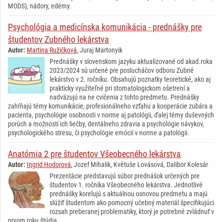
MODS), nádory, edémy.
Psychológia a medicínska komunikácia - prednášky pre
študentov Zubného lekárstva
Autor:
Martina Ružičková
, Juraj Martonyik
Prednášky v slovenskom jazyku aktualizované od akad.roka
2023/2024 sú určené pre poslucháčov odboru Zubné
lekárstvo v 2. ročníku. Obsahujú poznatky teoretické, ako aj
prakticky využiteľné pri stomatologickom ošetrení a
nadväzujú na ne cvičenia z tohto predmetu. Prednášky
zahŕňajú témy komunikácie, profesionálneho vzťahu a kooperácie zubára a
pacienta, psychológie osobnosti v norme aj patológii, ďalej témy duševných
porúch a možností ich liečby, dentálneho zdravia a psychológie návykov,
psychologického stresu, či psychológie emócií v norme a patológii.
Anatómia 2 pre študentov Všeobecného lekárstva
Autor:
Ingrid Hodorová
, Jozef Mihalik, Květuše Lovásová, Dalibor Kolesár
Prezentácie predstavujú súbor prednášok určených pre
študentov 1. ročníka Všeobecného lekárstva. Jednotlivé
prednášky korelujú s aktuálnou osnovou predmetu a majú
slúžiť študentom ako pomocný učebný materiál špecifikujúci
rozsah preberanej problematiky, ktorý je potrebné zvládnuť v
prvom roku štúdia.