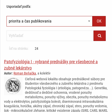
Usporiadať podľa:
Ísť na stránku:
24
Patofyziológia I - vybrané prednášky pre všeobecné a
zubné lekárstvo
Autor:
Roman Beňačka
, a kolektív
Cieľová webová lokalita obsahuje prednáškové súbory pre
študentov všeobecného a zubného lekárstva z predmetu
Patologická fyziológia I (etiológia, patogenéza...). Genetika,
dedičnosť a dedičné ochorenia, vrodené poruchy
metabolizmu, poruchy výživy, obezita, poruchy metabolizmu
vody a elektrolytov, patofyziológia bolesti, diseminovaná intravaskulárna
koagulácia, horúčka, akútny zápal, chronický zápal, stres, poruchy vedomia,
šok - mikrocirkulačné zlyhanie, kritické vyústenie zápalu (SIRS, CARS, MARS,