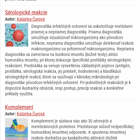
Sérologické reakcie
Autor:
Katarína Čurová
Diagnostika infekčných ochorení sa uskutočňuje metódami
priamej a nepriamej diagnostiky. Priama diagnostika
umožňuje vizualizovať mikroorganizmy ako pôvodcov
infekcie, nepriama diagnostika umožňuje detekovať reakcie
makroorganizmu na prítomnosť mikroorganizmu. Nepriama
diagnostika sa zameriava na bunkovú imunitu (kožné testy) alebo
humorálnu imunitu, pri ktorej dokazuje špecifické protilátky sérologickými
reakciami. Prednáška sa venuje vysvetleniu základných pojmov (antigén,
protilátka, sérologická reakcia, jej priebeh, hodnotenie) a klasifikácii
sérologických reakcií, ktoré sa využívajú v klinickej mikrobiológii pri
diagnostike pôvodcov infekčných ochorení. Pri jednotlivých reakciách je k
dispozícii ilustračný obrázok, resp.postup, princíp reakcie a konkrétne
príklady využitia.
Komplement
Autor:
Katarína Čurová
Komplement je sústava viac ako 30 sérových a
membránových proteínov. Predstavuje súčasť nešpecifickej
humorálnej imunitnej odpovede. K spusteniu imunitnej
reakcie dochádza po kaskádovitej aktivácii zložiek