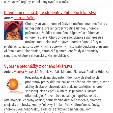
aj zmyslové orgány, endokrinný systém a koža.
Interná medicína 4 pre študentov Zubného lekárstva
Autor:
Peter Jarčuška
Choroby vo vnútornom lekárstve s možnou manifestáciou v
ústnej dutine, prekancerózy v dutine ústnej. Choroby
pažeráka a žalúdka a duodéna. Zápalové a nádorové
ochorenia čreva. Choroby pečene, žlčníka a pankreasu a
možné stomatologické prejavy. Choroby štítnej žľazy a
prištítnych žliaz so subjektívnymi i objektívnymi stomatologickými prejavmi.
Akútna glomerulonefritída, chronické glomerulonefritídy a nefrotický
syndróm. Akútne a chronické zlyhanie obličiek.
Vybrané prednášky z očného lekárstva
Autor:
Monika Moravská
, Marek Horňák, Miriama Skirková, Paulína Hribová
Prezentácie slúžia študentom doktroských študijných
programov pre zvládnutie základov očného lekárstva, hlavne
akútnych stavov ohrozujúcich zrak, najčastejších chorôb
spôsobujúcich slepotu a interdisciplinárne súvislosti
oftalmológie. Prezentácie obsahujú napríklad úvod do
oftalmológie, choroby očnice, poruchy binokulárneho videnia, choroby
spojovky a rohovky, zmeny šošovky, implantácia vnútroočnej šošovky,
choroby uveálneho traktu, sietnice a zrakového nervu, glaukóm,