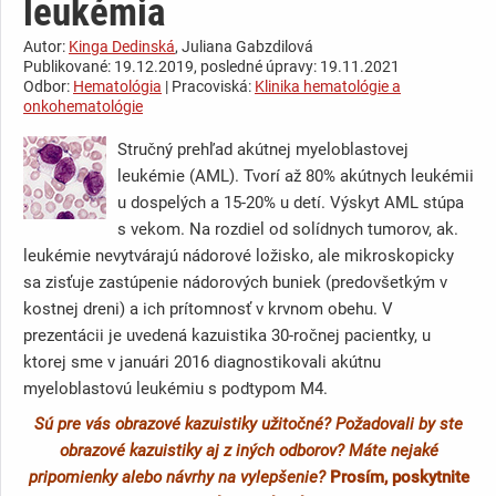
leukémia
Autor:
Kinga Dedinská
, Juliana Gabzdilová
Publikované: 19.12.2019, posledné úpravy: 19.11.2021
Odbor:
Hematológia
| Pracoviská:
Klinika hematológie a
onkohematológie
Stručný prehľad akútnej myeloblastovej
leukémie (AML). Tvorí až 80% akútnych leukémii
u dospelých a 15-20% u detí. Výskyt AML stúpa
s vekom. Na rozdiel od solídnych tumorov, ak.
leukémie nevytvárajú nádorové ložisko, ale mikroskopicky
sa zisťuje zastúpenie nádorových buniek (predovšetkým v
kostnej dreni) a ich prítomnosť v krvnom obehu. V
prezentácii je uvedená kazuistika 30-ročnej pacientky, u
ktorej sme v januári 2016 diagnostikovali akútnu
myeloblastovú leukémiu s podtypom M4.
Sú pre vás obrazové kazuistiky užitočné? Požadovali by ste
obrazové kazuistiky aj z iných odborov? Máte nejaké
pripomienky alebo návrhy na vylepšenie?
Prosím, poskytnite