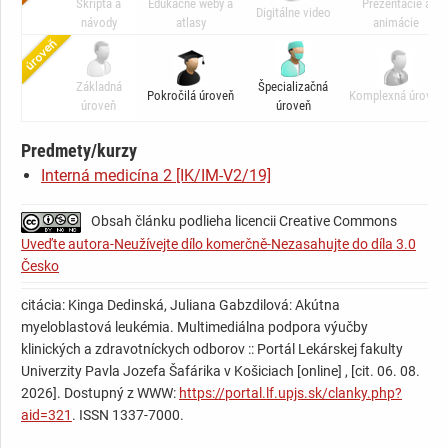
Skripta a
Edukačné weby a
Prezentácie a
komplikácie: pneumothorax iatrogénny po kanylácii
fenotypom a detegovaná populácia monocytoidných
Digitálne video
návody
atlasy
animácie
centrálnej žily
buniek (44,8% celkovej celularity) s abnormálnym IF
HLA typizácia - súrodenci nevhodný na príbuzenskú
(65% zrelší CD 14+)- obraz kompatibilný s dg. AML s
transplantáciu krv. buniek
monocytárnou diferenciáciou
Základná
Špecializačná
Pokročilá úroveň
Komplexná úroveň
06/2016 alogénna transplantácia od nepríbuzenského
úroveň
úroveň
krvný náter - 40% pat. blastov a dysplázia monocyt.
darcu (MUD)
rady
Predmety/kurzy
07-08/2016 suspektný rozvoj chron. GvHD kože
genetika - FISH: inv.16 ch., trizómia 8. ch., PCR: WT1+
Interná medicína 2 [IK/IM-V2/19]
histológia - výrazná hypercelularita KD, prítomná
Aktuálne je pacientka v kompletnej remisii.
nádorová/ leukotická infiltrácia KD acute myeloid
Obsah článku podlieha licencii Creative Commons
leukemia (MPO+,CD 34+,CD 68+) zvažuje sa
Uveďte autora-Neužívejte dílo komerčně-Nezasahujte do díla 3.0
myelomonocytárny podtyp. Absencia fibrózy.
Česko
citácia: Kinga Dedinská, Juliana Gabzdilová: Akútna
myeloblastová leukémia. Multimediálna podpora výučby
klinických a zdravotníckych odborov :: Portál Lekárskej fakulty
Univerzity Pavla Jozefa Šafárika v Košiciach [online] , [cit. 06. 08.
2026]. Dostupný z WWW:
https://portal.lf.upjs.sk/clanky.php?
aid=321
. ISSN 1337-7000.