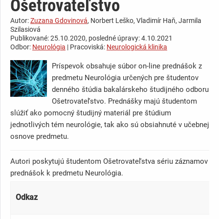
Ošetrovateľstvo
Autor:
Zuzana Gdovinová
, Norbert Leško, Vladimír Haň, Jarmila
Szilasiová
Publikované: 25.10.2020, posledné úpravy: 4.10.2021
Odbor:
Neurológia
| Pracoviská:
Neurologická klinika
Príspevok obsahuje súbor on-line prednášok z
predmetu Neurológia určených pre študentov
denného štúdia bakalárskeho študijného odboru
Ošetrovateľstvo. Prednášky majú študentom
slúžiť ako pomocný študijný materiál pre štúdium
jednotlivých tém neurológie, tak ako sú obsiahnuté v učebnej
osnove predmetu.
Autori poskytujú študentom Ošetrovateľstva sériu záznamov
prednášok k predmetu Neurológia.
Odkaz