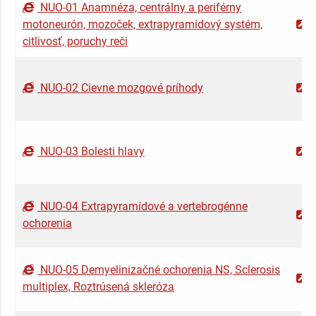
NUO-01 Anamnéza, centrálny a periférny
motoneurón, mozoček, extrapyramídový systém,
citlivosť, poruchy reči
NUO-02 Cievne mozgové príhody
NUO-03 Bolesti hlavy
NUO-04 Extrapyramídové a vertebrogénne
ochorenia
NUO-05 Demyelinizačné ochorenia NS, Sclerosis
multiplex, Roztrúsená skleróza