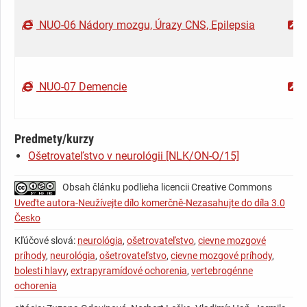
NUO-06 Nádory mozgu, Úrazy CNS, Epilepsia
NUO-07 Demencie
Predmety/kurzy
Ošetrovateľstvo v neurológii [NLK/ON-O/15]
Obsah článku podlieha licencii Creative Commons
Uveďte autora-Neužívejte dílo komerčně-Nezasahujte do díla 3.0
Česko
Kľúčové slová:
neurológia
,
ošetrovateľstvo
,
cievne mozgové
príhody
,
neurológia
,
ošetrovateľstvo
,
cievne mozgové príhody
,
bolesti hlavy
,
extrapyramídové ochorenia
,
vertebrogénne
ochorenia