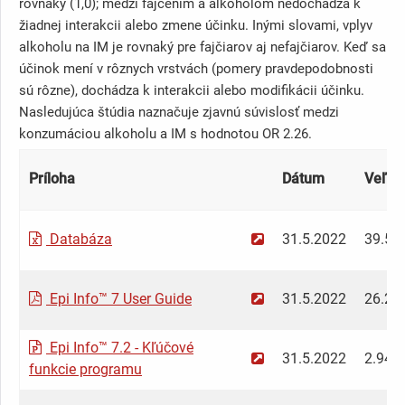
Príloha
Dátum
Veľko
Databáza
31.5.2022
39.5 
Epi Info™ 7 User Guide
31.5.2022
26.21
Epi Info™ 7.2 - Kľúčové
31.5.2022
2.94 
funkcie programu