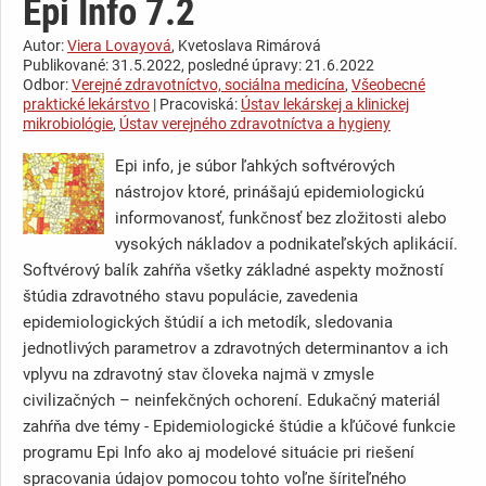
Epi Info 7.2
Autor:
Viera Lovayová
, Kvetoslava Rimárová
Publikované: 31.5.2022, posledné úpravy: 21.6.2022
Odbor:
Verejné zdravotníctvo, sociálna medicína
,
Všeobecné
praktické lekárstvo
| Pracoviská:
Ústav lekárskej a klinickej
mikrobiológie
,
Ústav verejného zdravotníctva a hygieny
Epi info, je súbor ľahkých softvérových
nástrojov ktoré, prinášajú epidemiologickú
informovanosť, funkčnosť bez zložitosti alebo
vysokých nákladov a podnikateľských aplikácií.
Softvérový balík zahŕňa všetky základné aspekty možností
štúdia zdravotného stavu populácie, zavedenia
epidemiologických štúdií a ich metodík, sledovania
jednotlivých parametrov a zdravotných determinantov a ich
vplyvu na zdravotný stav človeka najmä v zmysle
civilizačných – neinfekčných ochorení. Edukačný materiál
zahŕňa dve témy - Epidemiologické štúdie a kľúčové funkcie
programu Epi Info ako aj modelové situácie pri riešení
spracovania údajov pomocou tohto voľne šíriteľného