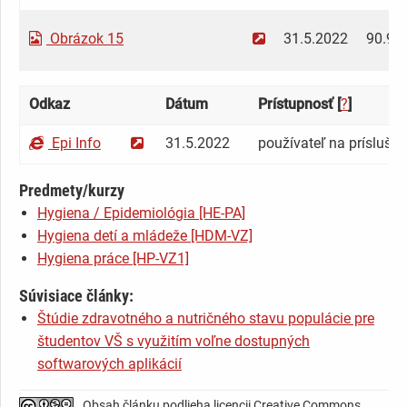
Obrázok 15
31.5.2022
90.93
Odkaz
Dátum
Prístupnosť [
?
]
Epi Info
31.5.2022
používateľ na príslušne
Predmety/kurzy
Hygiena / Epidemiológia [HE-PA]
Hygiena detí a mládeže [HDM-VZ]
Hygiena práce [HP-VZ1]
Súvisiace články:
Štúdie zdravotného a nutričného stavu populácie pre
študentov VŠ s využitím voľne dostupných
softwarových aplikácií
Obsah článku podlieha licencii Creative Commons