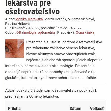
lekárstva pre
ošetrovateľstvo
Autor:
Monika Moravská
, Marek Horňák, Miriama Skirková,
Paulína Hribová
Publikované: 7.4.2022, posledné úpravy: 8.4.2022
Odbor:
Oftalmológia, optometria
| Pracoviská:
Očná klinika
Prezentácie slúžia študentom ošetrovateľstva
pre zvládnutie základov očného lekárstva,
hlavne akútnych stavov ohrozujúcich zrak,
najčastejších chorôb spôsobujúcich slepotu a
interdisciplinárne súvislosti oftalmológie. Prezentácie
obsahujú napríklad akútne poruchy zraku, červené oko,
glaukóm, katarakta, systémové ochorenia oka a ďalšie.
Autori poskytujú študentom ošetrovateľstva podklady k
prednáškam z Očného lekárstva.
Príloha
Dátum
Veľkosť