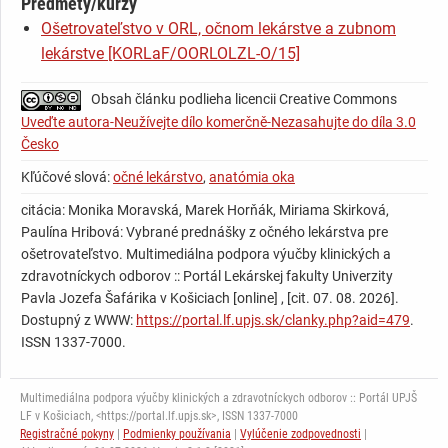
Predmety/kurzy
Ošetrovateľstvo v ORL, očnom lekárstve a zubnom
lekárstve [KORLaF/OORLOLZL-O/15]
Obsah článku podlieha licencii Creative Commons
Uveďte autora-Neužívejte dílo komerčně-Nezasahujte do díla 3.0
Česko
Kľúčové slová:
očné lekárstvo
,
anatómia oka
citácia: Monika Moravská, Marek Horňák, Miriama Skirková,
Paulína Hribová: Vybrané prednášky z očného lekárstva pre
ošetrovateľstvo. Multimediálna podpora výučby klinických a
zdravotníckych odborov :: Portál Lekárskej fakulty Univerzity
Pavla Jozefa Šafárika v Košiciach [online] , [cit. 07. 08. 2026].
Dostupný z WWW:
https://portal.lf.upjs.sk/clanky.php?aid=479
.
ISSN 1337-7000.
Multimediálna podpora výučby klinických a zdravotníckych odborov :: Portál UPJŠ
LF v Košiciach, <https://portal.lf.upjs.sk>, ISSN 1337-7000
Registračné pokyny
|
Podmienky používania
|
Vylúčenie zodpovednosti
|