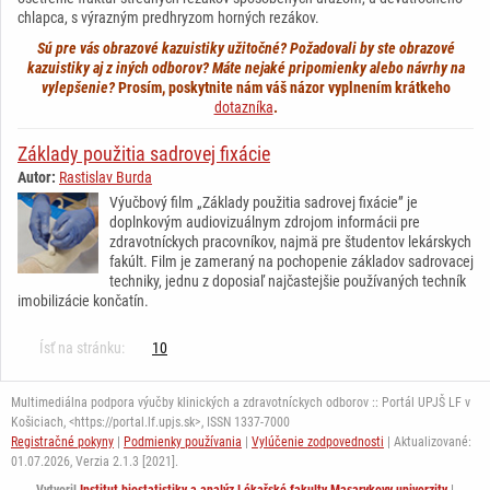
chlapca, s výrazným predhryzom horných rezákov.
Sú pre vás obrazové kazuistiky užitočné? Požadovali by ste obrazové
kazuistiky aj z iných odborov? Máte nejaké pripomienky alebo návrhy na
vylepšenie?
Prosím, poskytnite nám váš názor vyplnením krátkeho
dotazníka
.
Základy použitia sadrovej fixácie
Autor:
Rastislav Burda
Výučbový film „Základy použitia sadrovej fixácie” je
doplnkovým audiovizuálnym zdrojom informácii pre
zdravotníckych pracovníkov, najmä pre študentov lekárskych
fakúlt. Film je zameraný na pochopenie základov sadrovacej
techniky, jednu z doposiaľ najčastejšie používaných techník
imobilizácie končatín.
Ísť na stránku:
10
Multimediálna podpora výučby klinických a zdravotníckych odborov :: Portál UPJŠ LF v
Košiciach, <https://portal.lf.upjs.sk>, ISSN 1337-7000
Registračné pokyny
|
Podmienky používania
|
Vylúčenie zodpovednosti
| Aktualizované:
01.07.2026,
Verzia 2.1.3 [2021].
Vytvoril
Institut biostatistiky a analýz Lékařské fakulty Masarykovy univerzity
|