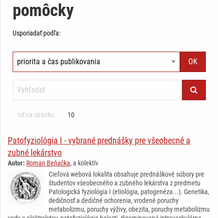
pomôcky
Usporiadať podľa:
Ísť na stránku:
10
Patofyziológia I - vybrané prednášky pre všeobecné a
zubné lekárstvo
Autor:
Roman Beňačka
, a kolektív
Cieľová webová lokalita obsahuje prednáškové súbory pre
študentov všeobecného a zubného lekárstva z predmetu
Patologická fyziológia I (etiológia, patogenéza...). Genetika,
dedičnosť a dedičné ochorenia, vrodené poruchy
metabolizmu, poruchy výživy, obezita, poruchy metabolizmu
vody a elektrolytov, patofyziológia bolesti, diseminovaná intravaskulárna