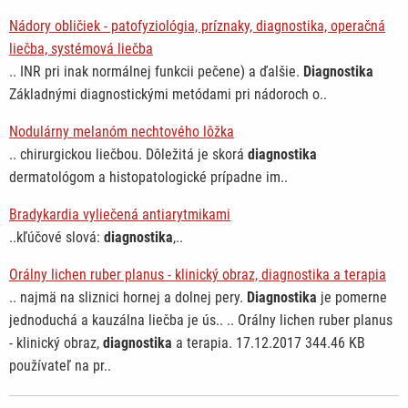
Nádory obličiek - patofyziológia, príznaky, diagnostika, operačná
liečba, systémová liečba
.. INR pri inak normálnej funkcii pečene) a ďalšie.
Diagnostika
Základnými diagnostickými metódami pri nádoroch o..
Nodulárny melanóm nechtového lôžka
.. chirurgickou liečbou. Dôležitá je skorá
diagnostika
dermatológom a histopatologické prípadne im..
Bradykardia vyliečená antiarytmikami
..kľúčové slová:
diagnostika
,..
Orálny lichen ruber planus - klinický obraz, diagnostika a terapia
.. najmä na sliznici hornej a dolnej pery.
Diagnostika
je pomerne
jednoduchá a kauzálna liečba je ús.. .. Orálny lichen ruber planus
- klinický obraz,
diagnostika
a terapia. 17.12.2017 344.46 KB
používateľ na pr..