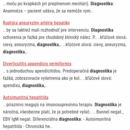
.. moču po kvapkách pri preplnenom mechúri).
Diagnostika
:
Anamnéza – pacient udáva, že sa nemôže vym..
Ruptúra aneuryzmy artérie hepatiky
.. by sa taktiež mali rozhodnúť pre intervenciu.
Diagnostika
ochorenia je ťažká pre chudobný klinický nález. P.. ..kľúčové slová:
cievy, aneuryzma,
diagnostika
,.. ..kľúčové slová: cievy, aneuryzma,
diagnostika
,..
Diverticulitis appendicis vermiformis
.. s jednoduchou apendicitídou. Predoperačná
diagnostika
je
ťažká, zobrazovacie vyšetrenia ako je kol.. ..kľúčové slová:
apendixu,
diagnostika
,..
Autoimunitná hepatitída
.. priaznivo reagujú na imunosupresívnu terapiu.
Diagnostika
je
náročná, všeobecne platí, že je potrebné vylúč.. .. Bunnel negat.,
EBV IgM negat. Diferenciálna
diagnostika
: - Autoimunitná
hepatitída - Chronická he..