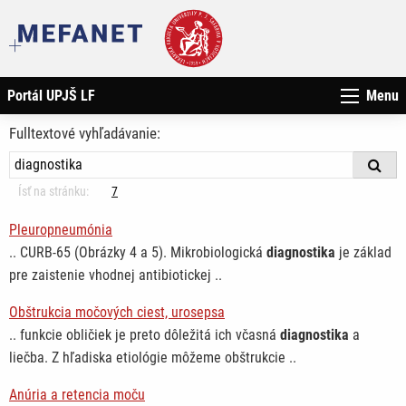
Portál UPJŠ LF
Menu
Fulltextové vyhľadávanie:
Ísť na stránku:
7
Pleuropneumónia
.. CURB-65 (Obrázky 4 a 5). Mikrobiologická
diagnostika
je základ
pre zaistenie vhodnej antibiotickej ..
Obštrukcia močových ciest, urosepsa
.. funkcie obličiek je preto dôležitá ich včasná
diagnostika
a
liečba. Z hľadiska etiológie môžeme obštrukcie ..
Anúria a retencia moču