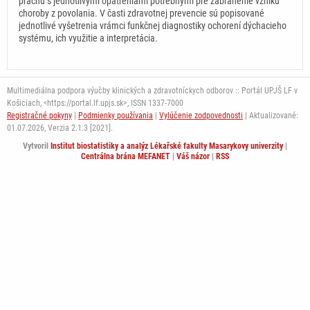
prachu s jednotlivými opatreniami potrebnými pre zabránenie vzniku
choroby z povolania. V časti zdravotnej prevencie sú popisované
jednotlivé vyšetrenia vrámci funkčnej diagnostiky ochorení dýchacieho
systému, ich využitie a interpretácia.
Multimediálna podpora výučby klinických a zdravotníckych odborov :: Portál UPJŠ LF v
Košiciach, <https://portal.lf.upjs.sk>, ISSN 1337-7000
Registračné pokyny
|
Podmienky používania
|
Vylúčenie zodpovednosti
| Aktualizované:
01.07.2026,
Verzia 2.1.3 [2021].
Vytvoril
Institut biostatistiky a analýz Lékařské fakulty Masarykovy univerzity
|
Centrálna brána MEFANET
|
Váš názor
|
RSS