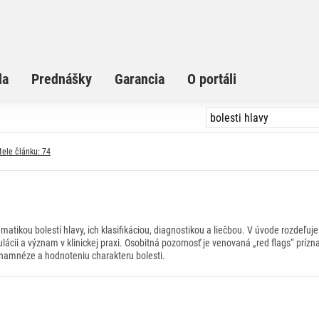
la
Prednášky
Garancia
O portáli
tele článku: 74
atikou bolestí hlavy, ich klasifikáciou, diagnostikou a liečbou. V úvode rozdeľuj
ulácii a význam v klinickej praxi. Osobitná pozornosť je venovaná „red flags“ prí
namnéze a hodnoteniu charakteru bolesti.