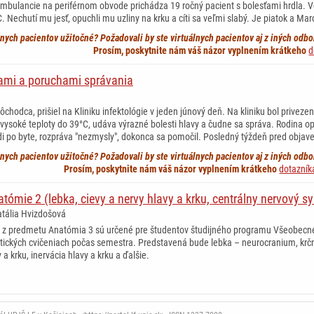
 ambulancie na periférnom obvode prichádza 19 ročný pacient s bolesťami hrdla. V
C. Nechutí mu jesť, opuchli mu uzliny na krku a cíti sa veľmi slabý. Je piatok a Ma
lnych pacientov užitočné? Požadovali by ste virtuálnych pacientov aj z iných od
Prosím, poskytnite nám váš názor vyplnením krátkeho
d
tami a poruchami správania
ôchodca, prišiel na Kliniku infektológie v jeden júnový deň. Na kliniku bol priveze
vysoké teploty do 39°C, udáva výrazné bolesti hlavy a čudne sa správa. Rodina o
 po byte, rozpráva "nezmysly", dokonca sa pomočil. Posledný týždeň pred objaven
lnych pacientov užitočné? Požadovali by ste virtuálnych pacientov aj z iných od
Prosím, poskytnite nám váš názor vyplnením krátkeho
dotazník
atómie 2 (lebka, cievy a nervy hlavy a krku, centrálny nervový 
atália Hvizdošová
a z predmetu Anatómia 3 sú určené pre študentov študijného programu Všeobecné 
ktických cvičeniach počas semestra. Predstavená bude lebka – neurocranium, krčné 
y a krku, inervácia hlavy a krku a ďalšie.