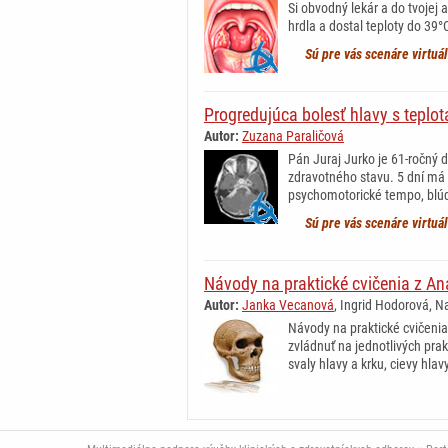
Si obvodný lekár a do tvojej
hrdla a dostal teploty do 39°
Sú pre vás scenáre virtuá
Progredujúca bolesť hlavy s teplo
Autor:
Zuzana Paraličová
Pán Juraj Jurko je 61-ročný d
zdravotného stavu. 5 dní má 
psychomotorické tempo, blúdi
Sú pre vás scenáre virtuá
Návody na praktické cvičenia z An
Autor:
Janka Vecanová
, Ingrid Hodorová, N
Návody na praktické cvičeni
zvládnuť na jednotlivých pra
svaly hlavy a krku, cievy hlav