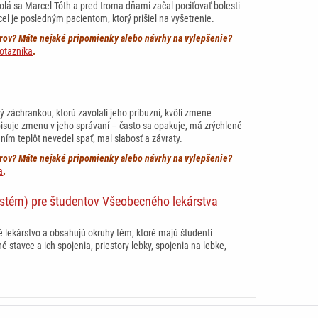
olá sa Marcel Tóth a pred troma dňami začal pociťovať bolesti
rcel je posledným pacientom, ktorý prišiel na vyšetrenie.
borov? Máte nejaké pripomienky alebo návrhy na vylepšenie?
otazníka
.
ný záchrankou, ktorú zavolali jeho príbuzní, kvôli zmene
pisuje zmenu v jeho správaní – často sa opakuje, má zrýchlené
ím teplôt nevedel spať, mal slabosť a závraty.
borov? Máte nejaké pripomienky alebo návrhy na vylepšenie?
a
.
systém) pre študentov Všeobecného lekárstva
lekárstvo a obsahujú okruhy tém, ktoré majú študenti
stavce a ich spojenia, priestory lebky, spojenia na lebke,