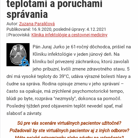
teplotami a poruchami
správania
Autor:
Zuzana Paraličová
Publikované: 16.9.2020, posledné úpravy: 4.12.2021
| Pracoviská:
Klinika infektológie a cestovnej medicíny
Pán Juraj Jurko je 61-ročný dôchodca, prišiel na
Kliniku infektológie v jeden júnový deň. Na
kliniku bol privezený záchrankou, ktorú zavolali
jeho príbuzní, kvôli zmene zdravotného stavu. 5
dní má vysoké teploty do 39°C, udáva výrazné bolesti hlavy a
čudne sa správa. Rodina opisuje zmenu v jeho správaní –
často sa opakuje, má zrýchlené psychomotorické tempo,
blúdi po byte, rozpráva "nezmysly", dokonca sa pomočil.
Posledný týždeň pred objavením teplôt nevedel spať, mal
slabosť a závraty.
Sú pre vás scenáre virtuálnych pacientov užitočné?
Požadovali by ste virtuálnych pacientov aj z iných odborov?
Máte nejaké pripomienky alebo návrhy na vylepšenie?