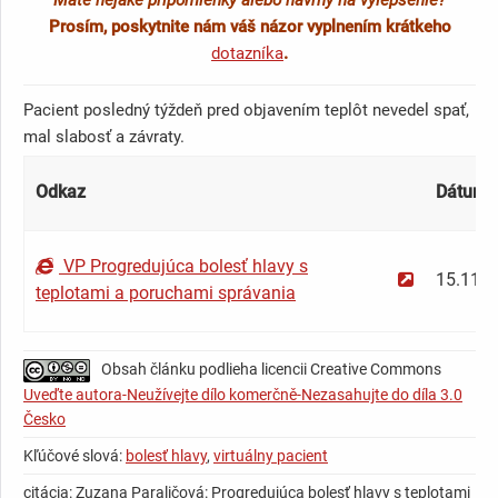
Prosím, poskytnite nám váš názor vyplnením krátkeho
dotazníka
.
Pacient posledný týždeň pred objavením teplôt nevedel spať,
mal slabosť a závraty.
Odkaz
Dátum
VP Progredujúca bolesť hlavy s
15.11.2
teplotami a poruchami správania
Obsah článku podlieha licencii Creative Commons
Uveďte autora-Neužívejte dílo komerčně-Nezasahujte do díla 3.0
Česko
Kľúčové slová:
bolesť hlavy
,
virtuálny pacient
citácia: Zuzana Paraličová: Progredujúca bolesť hlavy s teplotami