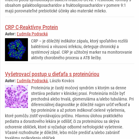
obsahom galaktooligosacharidov a fruktooligosacharidov v pomere 9:1
majú porovnateľné prebiotické účinky ako materské mlieko.
CRP C-Reaktívny Protein
Autor:
Ľudmila Podracká
CRP – je dôležitý indikátor zápalu, ktorý spoľahlivo rozlíši
baktériovú a vírusovú infekciu, deteguje chronický a
systémový zápal. CRP je užitočný marker na monitorovanie
aktivity chorobného procesu a ATB liečby.
Vyšetrovací postup u dieťaťa s proteinúriou
Autor:
Ľudmila Podracká
, Lászlo Kovács
Proteinúria je častý močový syndróm s ktorým sa denne
stretáva pediater v klinickej praxi. Proteinúria môže byť
prechodná alebo trvalá, glomerulárna a/alebo tubulárna. Pri
diferenciálnej diagnostike je dôležité najprv určiť veľkosť a
typ proteinúrie a až potom indikovať cielené vyšetrenia,
ktoré pomôžu zistiť vyvolávajúcu príčinu. Hlavnou úlohou praktického
pediatra a dorastového lekára je odlíšiť, či za proteinúriou sa skrýva
ochorenie obličiek, ktoré si vyžaduje odborné nefrologické vyšetrenie.
Včasné rozhodnutie je dôležité, lebo môže predísť a/alebo zabrániť
trvalému poškodeniu obličiek.