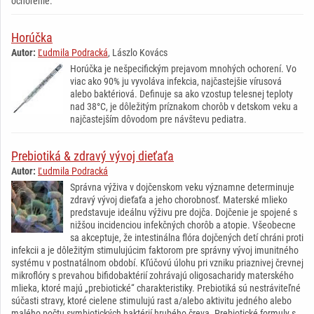
ochorenie.
Horúčka
Autor:
Ľudmila Podracká
, Lászlo Kovács
Horúčka je nešpecifickým prejavom mnohých ochorení. Vo
viac ako 90% ju vyvoláva infekcia, najčastejšie vírusová
alebo baktériová. Definuje sa ako vzostup telesnej teploty
nad 38°C, je dôležitým príznakom chorôb v detskom veku a
najčastejším dôvodom pre návštevu pediatra.
Prebiotiká & zdravý vývoj dieťaťa
Autor:
Ľudmila Podracká
Správna výživa v dojčenskom veku významne determinuje
zdravý vývoj dieťaťa a jeho chorobnosť. Materské mlieko
predstavuje ideálnu výživu pre dojča. Dojčenie je spojené s
nižšou incidenciou infekčných chorôb a atopie. Všeobecne
sa akceptuje, že intestinálna flóra dojčených detí chráni proti
infekcii a je dôležitým stimulujúcim faktorom pre správny vývoj imunitného
systému v postnatálnom období. Kľúčovú úlohu pri vzniku priaznivej črevnej
mikroflóry s prevahou bifidobaktérií zohrávajú oligosacharidy materského
mlieka, ktoré majú „prebiotické“ charakteristiky. Prebiotiká sú nestráviteľné
súčasti stravy, ktoré cielene stimulujú rast a/alebo aktivitu jedného alebo
malého počtu symbiotických baktérií hrubého čreva. Prebiotické formuly s