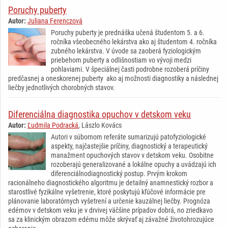
Poruchy puberty
Autor:
Juliana Ferenczová
Poruchy puberty je prednáška učená študentom 5. a 6.
ročníka všeobecného lekárstva ako aj študentom 4. ročníka
zubného lekárstva. V úvode sa zaoberá fyziologickým
priebehom puberty a odlišnostiam vo vývoji medzi
pohlaviami. V špeciálnej časti podrobne rozoberá príčiny
predčasnej a oneskorenej puberty ako aj možnosti diagnostiky a následnej
liečby jednotlivých chorobných stavov.
Diferenciálna diagnostika opuchov v detskom veku
Autor:
Ľudmila Podracká
, Lászlo Kovács
Autori v súbornom referáte sumarizujú patofyziologické
aspekty, najčastejšie príčiny, diagnostický a terapeutický
manažment opuchových stavov v detskom veku. Osobitne
rozoberajú generalizované a lokálne opuchy a uvádzajú ich
diferenciálnodiagnostický postup. Prvým krokom
racionálneho diagnostického algoritmu je detailný anamnestický rozbor a
starostlivé fyzikálne vyšetrenie, ktoré poskytujú kľúčové informácie pre
plánovanie laboratórnych vyšetrení a určenie kauzálnej liečby. Prognóza
edémov v detskom veku je v drvivej väčšine prípadov dobrá, no zriedkavo
sa za klinickým obrazom edému môže skrývať aj závažné životohrozujúce