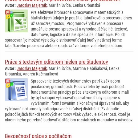
Autor:
Jaroslav Majerník
, Marián Švída, Lenka Urbanská
Pre efektívne hromadné spracovanie matematických a
štatistických údajov je použitie tabuľkového procesora dnes
už samozrejmosťou. Programové vybavenie procesora
umožňuje presne spracovať a vyhodnotiť číselné, textové,
dátumové, logické a ďalšie špeciálne informácie. Po ich
spracovaní je možné výsledky distribuovať ďalej buď v natívnej forme
tabuľkového procesora alebo exportovať vo forme voliteľného súboru.
Práca s textovým editorom nielen pre študentov
Autor:
Jaroslav Majerník
, Marián Švída, Martina Habiňaková, Lenka
Urbanská, Andrea Kačmariková
Spracovanie textových dokumentov patrí k základom
počítačovej gramotnosti. Používatelia by mali pochopiť
fundamentálne princípy práce s textovým editorom a mali
by byť schopní vykonávať operatívne úlohy spojené s
vytváraním, formátovaním a konečnými úpravami tak, aby
vytvárané dokumenty boli pripravené k ďalšej distribúcii. Zvládnutie
pokročilejších funkcií textových editorov však vyžaduje skúsenosti, ktoré je
okrem iného potrebné budovať aj štúdiom rozsiahlych manuálov a návodov.
Bezpečnosť práce s počítačom