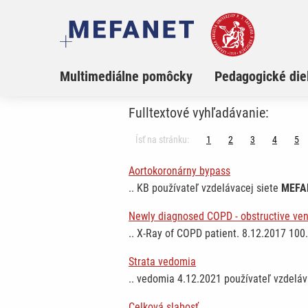
Multimediálne pomôcky
Pedagogické die
Fulltextové vyhľadávanie:
Ísť na stránku:
1
2
3
4
5
Aortokoronárny bypass
.. KB používateľ vzdelávacej siete
MEFA
Newly diagnosed COPD - obstructive ven
.. X-Ray of COPD patient. 8.12.2017 10
Strata vedomia
.. vedomia 4.12.2021 používateľ vzdeláv
Celková slabosť