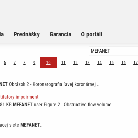
la
Prednášky
Garancia
O portáli
6
7
8
9
10
11
12
13
14
15
16
17
NET
Obrázok 2 - Koronarografia ľavej koronárnej ..
tilatory impairment
0.81 KB
MEFANET
user Figure 2 - Obstructive flow volume..
acej siete
MEFANET
..