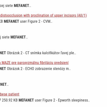
cej siete
MEFANET
..
distoocclusion with proclination of upper incisors (AII/1)
 KB
MEFANET
user Figure 2 - CVM..
j siete
MEFANET
..
NET
Obrázok 2 - CT snímka kalcifikátov ľavej ple..
 MAZE pre paroxyzmálnu fibriláciu predsiení
NET
Obrázok 2 - ECHO zobrazenie stenózy m..
ANET
..
obese patient
17 250.92 KB
MEFANET
user Figure 2 - Epworth sleepiness..