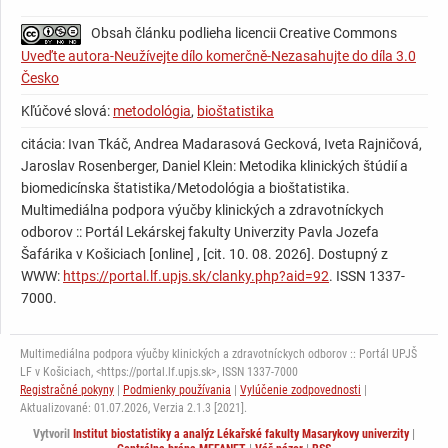
Obsah článku podlieha licencii Creative Commons
Uveďte autora-Neužívejte dílo komerčně-Nezasahujte do díla 3.0
Česko
Kľúčové slová:
metodológia
,
bioštatistika
citácia: Ivan Tkáč, Andrea Madarasová Gecková, Iveta Rajničová,
Jaroslav Rosenberger, Daniel Klein: Metodika klinických štúdií a
biomedicínska štatistika/Metodológia a bioštatistika.
Multimediálna podpora výučby klinických a zdravotníckych
odborov :: Portál Lekárskej fakulty Univerzity Pavla Jozefa
Šafárika v Košiciach [online] , [cit. 10. 08. 2026]. Dostupný z
WWW:
https://portal.lf.upjs.sk/clanky.php?aid=92
. ISSN 1337-
7000.
Multimediálna podpora výučby klinických a zdravotníckych odborov :: Portál UPJŠ
LF v Košiciach, <https://portal.lf.upjs.sk>, ISSN 1337-7000
Registračné pokyny
|
Podmienky používania
|
Vylúčenie zodpovednosti
|
Aktualizované: 01.07.2026,
Verzia 2.1.3 [2021].
Vytvoril
Institut biostatistiky a analýz Lékařské fakulty Masarykovy univerzity
|