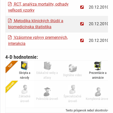
RCT, analýza mortality, odhady
20.12.2010
veľkosti vzorky
Metodika klinických štúdií a
20.12.2010
biomedicínska štatistika
Vzájomne vplyvy premenných,
20.12.2010
interakcia
4-D hodnotenie:
Skripta a
Edukačné weby a
Prezentácie a
Digitálne video
návody
atlasy
animácie
Základná
Špecializačná
Pokročilá úroveň
Komplexná úroveň
úroveň
úroveň
Tento príspevok nebol skontrolovaný