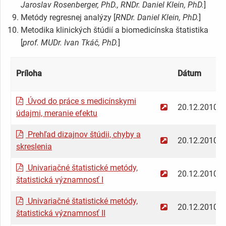
Jaroslav Rosenberger, PhD., RNDr. Daniel Klein, PhD.
]
Metódy regresnej analýzy [
RNDr. Daniel Klein, PhD.
]
Metodika klinických štúdií a biomedicínska štatistika
[
prof. MUDr. Ivan Tkáč, PhD.
]
Príloha
Dátum
Úvod do práce s medicínskymi
20.12.2010
údajmi, meranie efektu
Prehľad dizajnov štúdii, chyby a
20.12.2010
skreslenia
Univariačné štatistické metódy,
20.12.2010
štatistická významnosť I
Univariačné štatistické metódy,
20.12.2010
štatistická významnosť II