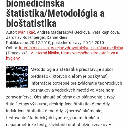
biomedicínska
štatistika/Metodológia a
bioštatistika
Autor:
Ivan Tkáč
, Andrea Madarasová Gecková, Iveta Rajničová,
Jaroslav Rosenberger, Daniel Klein
Publikované: 20.12.2010, posledné úpravy: 20.12.2010
Odbor:
Interná medicína
,
Verejné zdravotníctvo, sociálna medicína
| Pracoviská:
IV. interná klinika
,
Ústav verejného zdravotníctva a
hygieny
Metodológia a štatistika predstavuje súbor
prednášok, ktorých cieľom je poskytnúť
informácie potrebné pre zvládnutie teoretických
poznatkov a vedeckých metód vo Verejnom
zdravotníctve. Obsiahnuté sú témy ako plánovanie a typy
štúdií, etapy výskumu, deskriptívne štatistické metódy,
induktívne štatistické metódy, výberové skúmanie,
testovanie štatistických hypotéz, parametrické a
neparametrické testy, závislosti štatistických znakov –