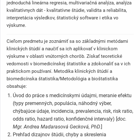
jednoduchá lineárna regresia, multivariačná analýza, analýza
kvalitatívnych dát - kvalitatívne štúdie, validita a reliabilita,
interpretácia výsledkov, štatistický software i etika vo
výskume.
Cieľom predmetu je zoznámiť sa so základnými metódami
klinických štúdií a naučiť sa ich aplikovať v klinickom
výskume v oblasti vnútorných chorôb. Získať teoretické
vedomosti v biomedicínskej štatistike a zdokonaliť sa v ich
praktickom používaní. Metodika klinických štúdií a
biomedicínska štatistika/Metodológia a bioštatistika
obsahuje:
Úvod do práce s medicínskymi údajmi, meranie efektu
(typy premenných, populácia, náhodný výber,
chýbajúce údaje, incidencia, prevalencia, risk, risk ratio,
odds ratio, hazard ratio, konfidenčné intervaly) [
doc.
Mgr. Andrea Madarasová Gecková, PhD.
]
Prehľad dizajnov štúdii, chyby a skreslenia