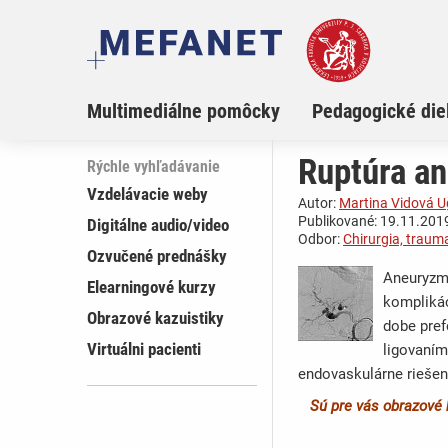
Multimediálne pomôcky
Pedagogické die
Ruptúra an
Rýchle vyhľadávanie
Vzdelávacie weby
Autor:
Martina Vidová 
Publikované: 19.11.2019
Digitálne audio/video
Odbor:
Chirurgia, traum
Ozvučené prednášky
Aneuryzma
Elearningové kurzy
komplikác
Obrazové kazuistiky
dobe pref
Virtuálni pacienti
ligovaním 
endovaskulárne riešen
Sú pre vás obrazové 