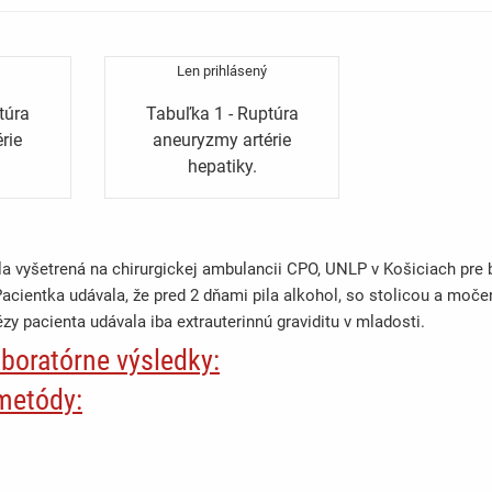
Len prihlásený
túra
Tabuľka 1 - Ruptúra
rie
aneuryzmy artérie
hepatiky.
la vyšetrená na chirurgickej ambulancii CPO, UNLP v Košiciach pre
Pacientka udávala, že pred 2 dňami pila alkohol, so stolicou a moč
 pacienta udávala iba extrauterinnú graviditu v mladosti.
aboratórne výsledky:
ní bolo brucho voľné, priehmatné, mäkké, palpačne citlivé v epigastr
metódy:
i voľné. Auskultačne bola prítomná normálna peristaltika. Pri vyše
etrení bolo popísané v okolí hlavy pankreasu a subhepatálne edema
ý a bolestivý.
 týchto vyšetrení bola pacientka prijatá na I. chirurgickú kliniku s 
ná konzervatívna liečba: pacientke bola zavedená nazogastrická son
čné parametre boli v norme, pacientka mala iba mierne zvýšené amy