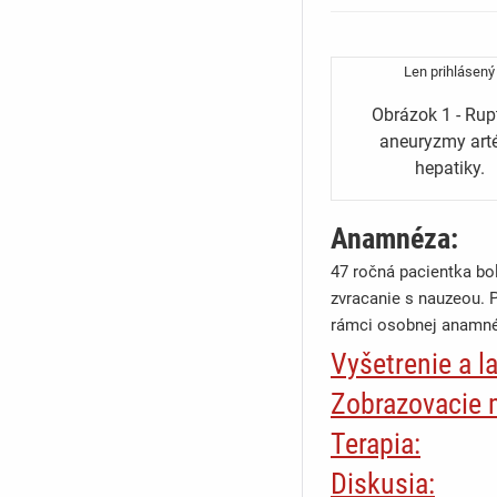
Len prihlásený
Obrázok 1 - Rup
aneuryzmy arté
hepatiky.
Anamnéza:
47 ročná pacientka bo
zvracanie s nauzeou. 
rámci osobnej anamnézy
Vyšetrenie a l
Pri fyzikálnom vyšetre
Zobrazovacie 
zväčšená a inguiny bol
Pri ultrazvukovom vyš
Terapia:
priestor nebol vyklenut
kolekciami. Na základe
Po príjme bola nasade
Diskusia:
Krvný obraz a koagula