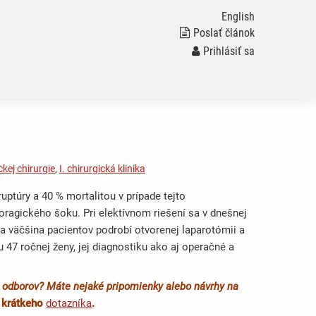
English
Poslať článok
Prihlásiť sa
ckej chirurgie
,
I. chirurgická klinika
ptúry a 40 % mortalitou v prípade tejto
oragického šoku. Pri elektívnom riešení sa v dnešnej
sa väčšina pacientov podrobí otvorenej laparotómii a
 u 47 ročnej ženy, jej diagnostiku ako aj operačné a
ch odborov? Máte nejaké pripomienky alebo návrhy na
m krátkeho
dotazníka
.