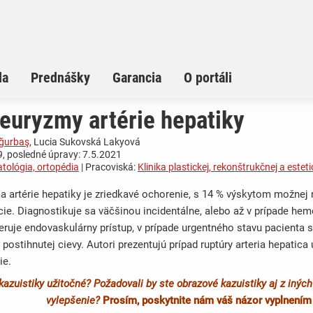
la
Prednášky
Garancia
O portáli
euryzmy artérie hepatiky
Uğurbaş
, Lucia Sukovská Lakyová
, posledné úpravy: 7.5.2021
atológia, ortopédia
| Pracoviská:
Klinika plastickej, rekonštrukčnej a esteti
 artérie hepatiky je zriedkavé ochorenie, s 14 % výskytom možnej ru
ie. Diagnostikuje sa väčšinou incidentálne, alebo až v prípade hem
eruje endovaskulárny prístup, v prípade urgentného stavu pacienta 
postihnutej cievy. Autori prezentujú prípad ruptúry arteria hepatica
ie.
kazuistiky užitočné? Požadovali by ste obrazové kazuistiky aj z iný
vylepšenie?
Prosím, poskytnite nám váš názor vyplnení