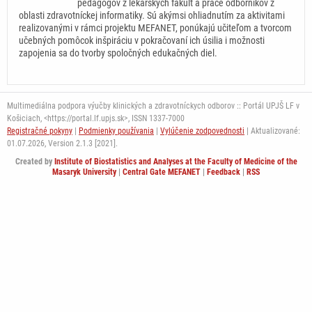
pedagógov z lekárskych fakúlt a práce odborníkov z
oblasti zdravotníckej informatiky. Sú akýmsi ohliadnutím za aktivitami
realizovanými v rámci projektu MEFANET, ponúkajú učiteľom a tvorcom
učebných pomôcok inšpiráciu v pokračovaní ich úsilia i možnosti
zapojenia sa do tvorby spoločných edukačných diel.
Multimediálna podpora výučby klinických a zdravotníckych odborov :: Portál UPJŠ LF v
Košiciach, <https://portal.lf.upjs.sk>, ISSN 1337-7000
Registračné pokyny
|
Podmienky používania
|
Vylúčenie zodpovednosti
| Aktualizované:
01.07.2026,
Version 2.1.3 [2021].
Created by
Institute of Biostatistics and Analyses at the Faculty of Medicine of the
Masaryk University
|
Central Gate MEFANET
|
Feedback
|
RSS