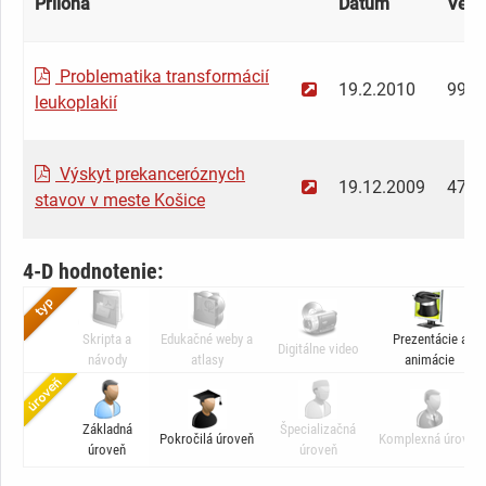
Príloha
Dátum
Veľk
Problematika transformácií
19.2.2010
997.
leukoplakií
Výskyt prekanceróznych
19.12.2009
477.
stavov v meste Košice
4-D hodnotenie:
Skripta a
Edukačné weby a
Prezentácie a
Digitálne video
návody
atlasy
animácie
Základná
Špecializačná
Pokročilá úroveň
Komplexná úroveň
úroveň
úroveň