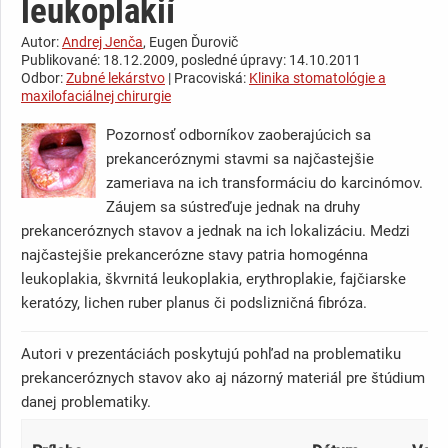
leukoplakií
Autor:
Andrej Jenča
, Eugen Ďurovič
Publikované: 18.12.2009, posledné úpravy: 14.10.2011
Odbor:
Zubné lekárstvo
| Pracoviská:
Klinika stomatológie a
maxilofaciálnej chirurgie
Pozornosť odborníkov zaoberajúcich sa
prekanceróznymi stavmi sa najčastejšie
zameriava na ich transformáciu do karcinómov.
Záujem sa sústreďuje jednak na druhy
prekanceróznych stavov a jednak na ich lokalizáciu. Medzi
najčastejšie prekancerózne stavy patria homogénna
leukoplakia, škvrnitá leukoplakia, erythroplakie, fajčiarske
keratózy, lichen ruber planus či podslizničná fibróza.
Autori v prezentáciách poskytujú pohľad na problematiku
prekanceróznych stavov ako aj názorný materiál pre štúdium
danej problematiky.