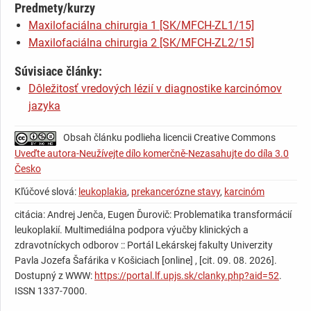
Predmety/kurzy
Maxilofaciálna chirurgia 1 [SK/MFCH-ZL1/15]
Maxilofaciálna chirurgia 2 [SK/MFCH-ZL2/15]
Súvisiace články:
Dôležitosť vredových lézií v diagnostike karcinómov
jazyka
Obsah článku podlieha licencii Creative Commons
Uveďte autora-Neužívejte dílo komerčně-Nezasahujte do díla 3.0
Česko
Kľúčové slová:
leukoplakia
,
prekancerózne stavy
,
karcinóm
citácia: Andrej Jenča, Eugen Ďurovič: Problematika transformácií
leukoplakií. Multimediálna podpora výučby klinických a
zdravotníckych odborov :: Portál Lekárskej fakulty Univerzity
Pavla Jozefa Šafárika v Košiciach [online] , [cit. 09. 08. 2026].
Dostupný z WWW:
https://portal.lf.upjs.sk/clanky.php?aid=52
.
ISSN 1337-7000.