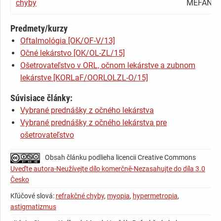
chyby
MEFANE
Predmety/kurzy
Oftalmológia [OK/OF-V/13]
Očné lekárstvo [OK/OL-ZL/15]
Ošetrovateľstvo v ORL, očnom lekárstve a zubnom
lekárstve [KORLaF/OORLOLZL-O/15]
Súvisiace články:
Vybrané prednášky z očného lekárstva
Vybrané prednášky z očného lekárstva pre
ošetrovateľstvo
Obsah článku podlieha licencii Creative Commons
Uveďte autora-Neužívejte dílo komerčně-Nezasahujte do díla 3.0
Česko
Kľúčové slová:
refrakčné chyby
,
myopia
,
hypermetropia
,
astigmatizmus