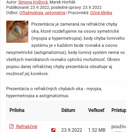
Autor:
Simona Knížová
, Marek Horňák
Publikované: 23.9.2022, posledné úpravy: 23.9.2022
Odbor:
Oftalmológia, optometria
| Pracoviská:
Očná klinika
Prezentácia je zameraná na refrakčné chyby
oka, ktoré rozdeľujeme na osovo symetrické
(myopia a hypermetropia), kedy chyba lomivého
systému je v každom bode rovnaká a osovo
nesymetrické (astigmatizmus), kedy lomivý systém nemá vo
všetkých meridiánoch rovnakú optickú mohutnosť. Okrem
popisu danej refrakčnej chyby prezentácia obsahuje aj
možnosť jej korekcie.
Prezentácia o refrakčných chybách oka - myopia,
hypermetropia a astigmatizmus.
Príloha
Dátum
Veľkosť
Prístupnos
Refrakčné
používate
23.9.2022
1.52 MB