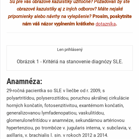
Sú pre vás obrazové kazuistiky užitočné? Požadovali by ste
obrazové kazuistiky aj z iných odborov? Máte nejaké
pripomienky alebo návrhy na vylepšenie?
Prosím, poskytnite
nám váš názor vyplnením krátkeho
dotazníka
.
Len prihlásený
Obrázok 1 - Kritériá na stanovenie diagnózy SLE.
Anamnéza:
29-ročná pacientka so SLE v liečbe od r. 2009, s
polyartritídou, polyserozitídou, poruchou akrálnej cirkulácie
horných končatín, fotosenzitivitou, exantémom končatín,
generalizovanou lymfadenopatiou, vaskulitídou,
glomerulonefritídou v anamnéze, sekundárnou artériovou
hypertenziou, po trombóze v. jugularis interna, v. subclavia, v.
axillaris, v. brachialis l. sin. v rokoch 2012 a 2014.