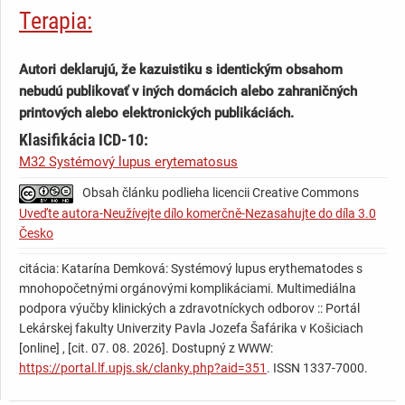
Terapia:
09.01.2017 - hospitalizovaná na chirurgickom oddelení v
Prešove pre bolesti brucha, vykonaná apendektómia.
Autori deklarujú, že kazuistiku s identickým obsahom
15.01.2017 - vykonaná revízia dutiny brušnej pre rozvoj
nebudú publikovať v iných domácich alebo zahraničných
paralytického ileu.
printových alebo elektronických publikáciách.
22.01.207- pre exacerbáciu SLE bola následne preložená na
Klasifikácia ICD-10:
interné oddelenie v Prešove, kde zahájená intenzívna
M32 Systémový lupus erytematosus
imunosupresívna liečba základného ochorenia.
Obsah článku podlieha licencii Creative Commons
07.02.2017 - vzhľadom na potrebné plazmaferézy pacientka
Uveďte autora-Neužívejte dílo komerčně-Nezasahujte do díla 3.0
preložená na IV. internú kliniku. Tu v spolupráci s
Česko
hemodialyzačným strediskom Logman vykonané opakované
plazmaferézy (10x), pokračujeme v imunosupresívnej terapii -
citácia: Katarína Demková: Systémový lupus erythematodes s
metylprednizolón (Solumedrol), cyklofosfamid (Endoxan),
mnohopočetnými orgánovými komplikáciami. Multimediálna
intravenózny imunoglobulín. Napriek komplexnej terapii
podpora výučby klinických a zdravotníckych odborov :: Portál
Lekárskej fakulty Univerzity Pavla Jozefa Šafárika v Košiciach
pretrvávajú vysoké hladiny autoprotilátok (anti-dsDNA,
[online] , [cit. 07. 08. 2026]. Dostupný z WWW:
protilátky proti nukleozómom, ANA, anti-Sm, antiU1RNP),
https://portal.lf.upjs.sk/clanky.php?aid=351
. ISSN 1337-7000.
stav pacientky progreduje. Zaznamenávame rozvoj lupusovej
enteritídy s početnými hnačkami (na USG a CT abdomenu