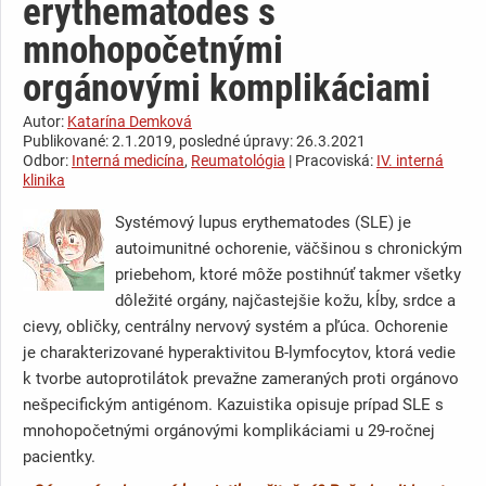
erythematodes s
mnohopočetnými
orgánovými komplikáciami
Autor:
Katarína Demková
Publikované: 2.1.2019, posledné úpravy: 26.3.2021
Odbor:
Interná medicína
,
Reumatológia
| Pracoviská:
IV. interná
klinika
Systémový lupus erythematodes (SLE) je
autoimunitné ochorenie, väčšinou s chronickým
priebehom, ktoré môže postihnúť takmer všetky
dôležité orgány, najčastejšie kožu, kĺby, srdce a
cievy, obličky, centrálny nervový systém a pľúca. Ochorenie
je charakterizované hyperaktivitou B-lymfocytov, ktorá vedie
k tvorbe autoprotilátok prevažne zameraných proti orgánovo
nešpecifickým antigénom. Kazuistika opisuje prípad SLE s
mnohopočetnými orgánovými komplikáciami u 29-ročnej
pacientky.