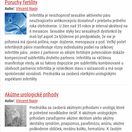
Poruchy fertility
Autor:
Vincent Nagy
Infertilita je neschopnosť sexuálne aktívneho páru
neužívajúceho antikoncepciu dosiahnuť v priebehu jedného
roka otehotnenie. U žien nad 35 rokov je interval skrátený na
6 mesiacov. Sexuálne styky bez sexuálnych dysfunkcií by
mali byť aspoň 2x týždenne pri predpoklade, že nie je
prítomná iná zjavná príčina, napr. dojčenie, menopauza a pod. Veľký počet
infertilných párov manifestuje rôzny individuálny podiel na celkovej
infertilite páru. Jeden z partnerov so silným fertilným potenciálom dokáže
kompenzovať subfertilitu druhého partnera. Infertilita sa väčšinou
manifestuje vtedy, ak sú faktory dispozície pre subfertilitu kombinované u
obidvoch partnerov.Infertilita je výsledkom stavu v súčasnosti a má svoje
spoločenské súvislosti. Prednáška sa zaoberá všetkými urologickými
aspektami infertility.
Akútne urologické príhody
Autor:
Vincent Nagy
Prednáška sa zaoberá akútnymi príhodami v urológii, ktoré
je potrebné neodkladne riešiť. K akútnym urologickým
príhodam zaraďujeme akútne skrótum alebo akútny
skrotálny syndróm, priapizmus, parafimózu, anúriu, akútne
poškodenie obličiek, renálnu koliku, hematúriu. K častým