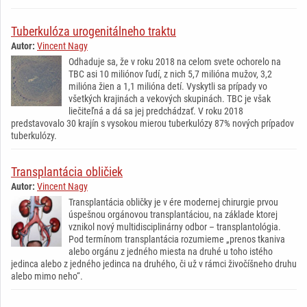
Tuberkulóza urogenitálneho traktu
Autor:
Vincent Nagy
Odhaduje sa, že v roku 2018 na celom svete ochorelo na
TBC asi 10 miliónov ľudí, z nich 5,7 milióna mužov, 3,2
milióna žien a 1,1 milióna detí. Vyskytli sa prípady vo
všetkých krajinách a vekových skupinách. TBC je však
liečiteľná a dá sa jej predchádzať. V roku 2018
predstavovalo 30 krajín s vysokou mierou tuberkulózy 87% nových prípadov
tuberkulózy.
Transplantácia obličiek
Autor:
Vincent Nagy
Transplantácia obličky je v ére modernej chirurgie prvou
úspešnou orgánovou transplantáciou, na základe ktorej
vznikol nový multidisciplinárny odbor – transplantológia.
Pod termínom transplantácia rozumieme „prenos tkaniva
alebo orgánu z jedného miesta na druhé u toho istého
jedinca alebo z jedného jedinca na druhého, či už v rámci živočíšneho druhu
alebo mimo neho“.