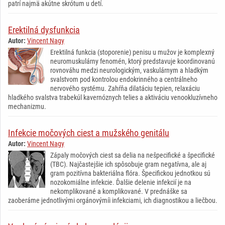
patrí najmä akútne skrótum u detí.
Erektilná dysfunkcia
Autor:
Vincent Nagy
Erektilná funkcia (stoporenie) penisu u mužov je komplexný
neuromuskulárny fenomén, ktorý predstavuje koordinovanú
rovnováhu medzi neurologickým, vaskulárnym a hladkým
svalstvom pod kontrolou endokrinného a centrálneho
nervového systému. Zahŕňa dilatáciu tepien, relaxáciu
hladkého svalstva trabekúl kavernóznych telies a aktiváciu venookluzívneho
mechanizmu.
Infekcie močových ciest a mužského genitálu
Autor:
Vincent Nagy
Zápaly močových ciest sa delia na nešpecifické a špecifické
(TBC). Najčastejšie ich spôsobuje gram negatívna, ale aj
gram pozitívna bakteriálna flóra. Špecifickou jednotkou sú
nozokomiálne infekcie. Ďalšie delenie infekcií je na
nekomplikované a komplikované. V prednáške sa
zaoberáme jednotlivými orgánovýmíi infekciami, ich diagnostikou a liečbou.