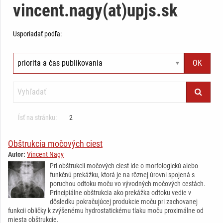
vincent.nagy(at)upjs.sk
Usporiadať podľa:
Ísť na stránku:
2
Obštrukcia močových ciest
Autor:
Vincent Nagy
Pri obštrukcii močových ciest ide o morfologickú alebo
funkčnú prekážku, ktorá je na rôznej úrovni spojená s
poruchou odtoku moču vo vývodných močových cestách.
Principiálne obštrukcia ako prekážka odtoku vedie v
dôsledku pokračujúcej produkcie moču pri zachovanej
funkcii obličky k zvýšenému hydrostatickému tlaku moču proximálne od
miesta obštrukcie.