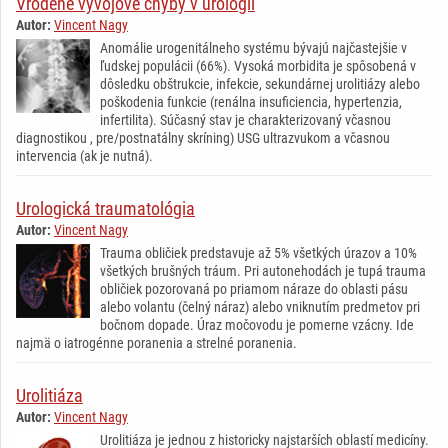
Vrodené vývojové chyby v urológii
Autor:
Vincent Nagy
Anomálie urogenitálneho systému bývajú najčastejšie v
ľudskej populácii (66%). Vysoká morbidita je spôsobená v
dôsledku obštrukcie, infekcie, sekundárnej urolitiázy alebo
poškodenia funkcie (renálna insuficiencia, hypertenzia,
infertilita). Súčasný stav je charakterizovaný včasnou
diagnostikou , pre/postnatálny skríning) USG ultrazvukom a včasnou
intervencia (ak je nutná).
Urologická traumatológia
Autor:
Vincent Nagy
Trauma obličiek predstavuje až 5% všetkých úrazov a 10%
všetkých brušných tráum. Pri autonehodách je tupá trauma
obličiek pozorovaná po priamom náraze do oblasti pásu
alebo volantu (čelný náraz) alebo vniknutím predmetov pri
bočnom dopade. Úraz močovodu je pomerne vzácny. Ide
najmä o iatrogénne poranenia a strelné poranenia.
Urolitiáza
Autor:
Vincent Nagy
Urolitiáza je jednou z historicky najstarších oblastí medicíny.