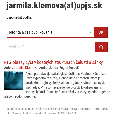
jarmila.klemova(at)upjs.sk
Usporiadať podľa:
RTG obrazy cýst v kostných štruktúrach čeľusti a sánky
Autor:
Jarmila Klemová
, Andrej Jenča, Eugen Ďurovič
Cysta predstavuje patologickú dutinu s vlastnou výstelkou.
Býva vyplnená tekutou, alebo tuhšou hmotou, ktorá je
produktom tejto výstelky, alebo orgánu, v ktorom sa cysta
nachádza. V našom prípade ide o cysty lokalizované v
kostných štruktúrach čeľusti a sánky, a to cysty odontogénne
alebo neodontogénne.
Multimediálna podpora výučby klinických a zdravotníckych odborov :: Portál UPJŠ
LF v Košiciach, <https://portal.lf.upjs.sk>, ISSN 1337-7000