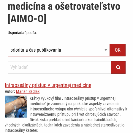
medicína a ošetrovateľstvo
[AIMO-O]
Usporiadať podľa:
Intraoseálny prístup v urgentnej medicíne
Autor:
Marián Sedlák
Krátky výukový film „Intraoseálny prístup v urgentnej
medicíne“ je zameraný na praktické aspekty zavedenia
intraoseálneho vstupu ako rýchlej a spoľahlivej alternatívy k
intravenóznemu prístupu pri život ohrozujúcich stavoch.
Divák získa prehľad o indikáciách a kontraindikáciách,
vhodných lokalizáciách, technikách zavedenia a následnej starostlivosti o
intraoseálny katéter.