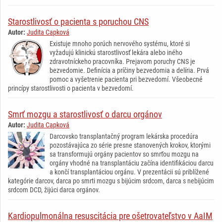
Starostlivosť o pacienta s poruchou CNS
Autor:
Judita Capková
Existuje mnoho porúch nervového systému, ktoré si
vyžadujú klinickú starostlivosť lekára alebo iného
zdravotníckeho pracovníka. Prejavom poruchy CNS je
bezvedomie. Definícia a príčiny bezvedomia a delíria. Prvá
pomoc a vyšetrenie pacienta pri bezvedomí. Všeobecné
princípy starostlivosti o pacienta v bezvedomí.
Smrť mozgu a starostlivosť o darcu orgánov
Autor:
Judita Capková
Darcovsko transplantačný program lekárska procedúra
pozostávajúca zo série presne stanovených krokov, ktorými
sa transformujú orgány pacientov so smrťou mozgu na
orgány vhodné na transplantáciu začína identifikáciou darcu
a končí transplantáciou orgánu. V prezentácii sú priblížené
kategórie darcov, darca po smrti mozgu s bijúcim srdcom, darca s nebijúcim
srdcom DCD, žijúci darca orgánov.
Kardiopulmonálna resuscitácia pre ošetrovateľstvo v AaIM