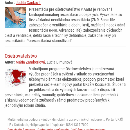
Autor:
Judita Capková
Prezentácia pre ošetrovateľstvo v AaIM je venovaná
kardiopulmonálnej resuscitácii u dospelých. Vysvetlené sú
tiež základná neodkladná resuscitácia (ZNR, Basic life
zabezpečenie ventilácie a obehu krvi), rozšírená neodkladná
resuscitácia (RNR, Advanced life), zabezpečenie dýchacích
ciest a ventilácie, defibrilácia a techniky defibrilácie, základné lieky pri
resuscitácii a Poresuscitačná starostlivosť.
Ošetrovateľstvo
Autor:
Mária Zamboriová
, Lucia Dimunová
V študijnom programe Ošetrovateľstvo je realizovaná
výučba prednášok a cvičení v súlade so zverejnenými
učebnými plánmi za elektronickej podpory predmetov, ktorá
prebieha cez e-learningový portál UPJŠ v Košiciach. Študenti
po prihlásení sa do vybraných kurzov majú k dispozícii
prezentácie, materiály, manuály, guidelines a dokumentáciu potrebnú k
získaniu vedomostí a zručností v rámci predmetov predpísaných k
jednotlivým rokom štúdia.
Multimediálna podpora výučby klinických a zdravotníckych odborov :: Portál UPJŠ
LF v Košiciach, <https://portal.lf.upjs.sk>, ISSN 1337-7000
Registračné pokyny
|
Podmienky používania
|
Vylúčenie zodpovednosti
|