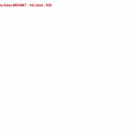
lna brána MEFANET
|
Váš názor
|
RSS