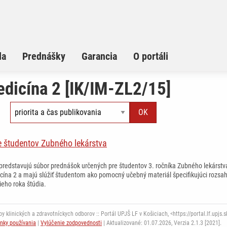
la
Prednášky
Garancia
O portáli
edicína 2 [IK/IM-ZL2/15]
e študentov Zubného lekárstva
predstavujú súbor prednášok určených pre študentov 3. ročníka Zubného lekárstv
cína 2 a majú slúžiť študentom ako pomocný učebný materiál špecifikujúci rozsah 
ieho roka štúdia.
 klinických a zdravotníckych odborov :: Portál UPJŠ LF v Košiciach, <https://portal.lf.upjs.
nky používania
|
Vylúčenie zodpovednosti
| Aktualizované: 01.07.2026,
Verzia 2.1.3 [2021].