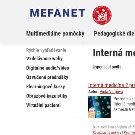
Multimediálne pomôcky
Pedagogické die
Interná m
Rýchle vyhľadávanie
Vzdelávacie weby
Usporiadať podľa:
Digitálne audio/video
Ozvučené prednášky
Interná medicína 2 pr
Elearningové kurzy
Autor:
Viola Vargová
Obrazové kazuistiky
Prezentácie 
Interná medi
Virtuálni pacienti
semestri tret
Multimediálna podpora výučby
Registračné pokyny
|
Podmie