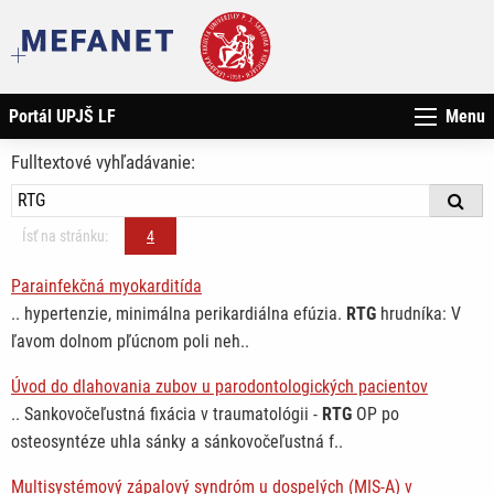
Portál UPJŠ LF
Menu
Fulltextové vyhľadávanie:
Ísť na stránku:
4
Parainfekčná myokarditída
.. hypertenzie, minimálna perikardiálna efúzia.
RTG
hrudníka: V
ľavom dolnom pľúcnom poli neh..
Úvod do dlahovania zubov u parodontologických pacientov
.. Sankovočeľustná fixácia v traumatológii -
RTG
OP po
osteosyntéze uhla sánky a sánkovočeľustná f..
Multisystémový zápalový syndróm u dospelých (MIS-A) v