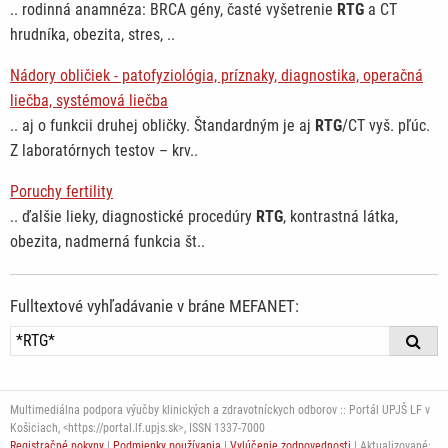
.. rodinná anamnéza: BRCA gény, časté vyšetrenie
RTG
a CT
hrudníka, obezita, stres, ..
Nádory obličiek - patofyziológia, príznaky, diagnostika, operačná
liečba, systémová liečba
.. aj o funkcii druhej obličky. Štandardným je aj
RTG
/CT vyš. pľúc.
Z laboratórnych testov – krv..
Poruchy fertility
.. ďalšie lieky, diagnostické procedúry
RTG
, kontrastná látka,
obezita, nadmerná funkcia št..
Fulltextové vyhľadávanie v bráne MEFANET:
Multimediálna podpora výučby klinických a zdravotníckych odborov :: Portál UPJŠ LF v
Košiciach, <https://portal.lf.upjs.sk>, ISSN 1337-7000
Registračné pokyny
|
Podmienky používania
|
Vylúčenie zodpovednosti
| Aktualizované: