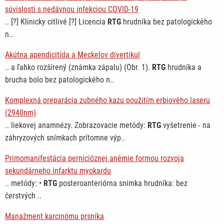
súvislosti s nedávnou infekciou COVID-19
.. [?] Klinicky citlivé [?] Licencia
RTG
hrudníka bez patologického
n..
Akútna apendicitída a Meckelov divertikul
.. a ľahko rozšírený (známka zápalu) (Obr. 1).
RTG
hrudníka a
brucha bolo bez patologického n..
Komplexná preparácia zubného kazu použitím erbiového laseru
(2940nm)
.. liekovej anamnézy. Zobrazovacie metódy:
RTG
vyšetrenie - na
záhryzových snímkach prítomne výp..
Primomanifestácia pernicióznej anémie formou rozvoja
sekundárneho infarktu myokardu
.. metódy: •
RTG
posteroanteriórna snímka hrudníka: bez
čerstvých ..
Manažment karcinómu prsníka