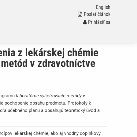
English
Poslať článok
Prihlásiť sa
enia z lekárskej chémie
 metód v zdravotníctve
programu
laboratórne vyšetrovacie metódy v
šie pochopenie obsahu predmetu. Protokoly k
dľa učebného plánu a obsahujú teoretický úvod a
incípov lekárskej chémie, ako aj vhodný doplnkový