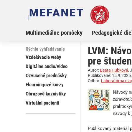
Multimediálne pomôcky
Pedagogické die
LVM: Návod
Rýchle vyhľadávanie
Vzdelávacie weby
pre študen
Digitálne audio/video
Autor:
Beáta Hubková
,
Ozvučené prednášky
Publikované: 15.9.2025,
Odbor:
Laboratórna dia
Elearningové kurzy
Návody na
Obrazové kazuistiky
zdravotní
Virtuálni pacienti
praktický
návody k 
Publikovaný materiál p