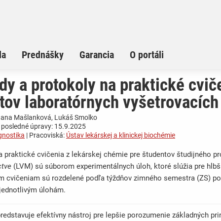
la
Prednášky
Garancia
O portáli
y a protokoly na praktické cvič
tov laboratórnych vyšetrovacích
 Jana Mašlanková, Lukáš Smolko
 posledné úpravy: 15.9.2025
gnostika
| Pracoviská:
Ústav lekárskej a klinickej biochémie
 praktické cvičenia z lekárskej chémie pre študentov študijného 
ctve
(LVM) sú súborom experimentálnych úloh, ktoré slúžia pre hlb
m cvičeniam sú rozdelené podľa týždňov zimného semestra (ZS) po
jednotlivým úlohám.
redstavuje efektívny nástroj pre lepšie porozumenie základných pr