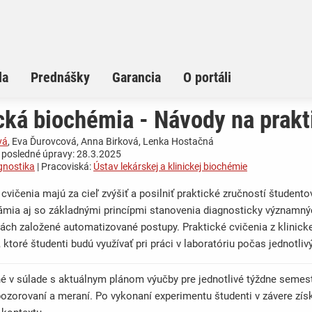
la
Prednášky
Garancia
O portáli
cká biochémia - Návody na prakt
vá
, Eva Ďurovcová, Anna Birková, Lenka Hostačná
 posledné úpravy: 28.3.2025
gnostika
| Pracoviská:
Ústav lekárskej a klinickej biochémie
 cvičenia majú za cieľ zvýšiť a posilniť praktické zručností študent
mia aj so základnými princípmi stanovenia diagnosticky významnýc
iách založené automatizované postupy. Praktické cvičenia z klinick
 ktoré študenti budú využívať pri práci v laboratóriu počas jednotliv
 v súlade s aktuálnym plánom výučby pre jednotlivé týždne semestr
ozorovaní a meraní. Po vykonaní experimentu študenti v závere získ