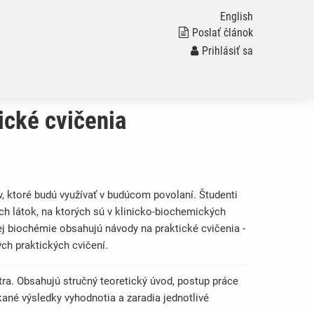
English
Poslať článok
Prihlásiť sa
ické cvičenia
ov, ktoré budú využívať v budúcom povolaní. Študenti
h látok, na ktorých sú v klinicko-biochemických
ej biochémie obsahujú návody na praktické cvičenia -
ých praktických cvičení.
a. Obsahujú stručný teoretický úvod, postup práce
ané výsledky vyhodnotia a zaradia jednotlivé