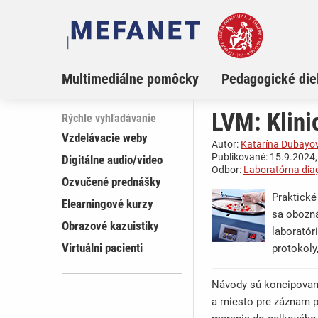
Multimediálne pomôcky
Pedagogické die
LVM: Klini
Rýchle vyhľadávanie
Vzdelávacie weby
Autor:
Katarína Dubayo
Publikované: 15.9.2024,
Digitálne audio/video
Odbor:
Laboratórna dia
Ozvučené prednášky
Praktické
Elearningové kurzy
sa obozná
Obrazové kazuistiky
laboratór
Virtuálni pacienti
protokoly,
Návody sú koncipované
a miesto pre záznam p