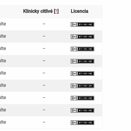
Klinicky citlivé [
?
]
Licencia
lte
–
lte
–
lte
–
lte
–
lte
–
lte
–
lte
–
lte
–
lte
–