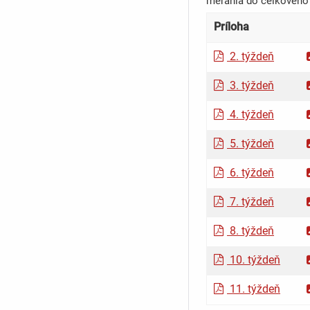
merania do celkového 
Príloha
2. týždeň
3. týždeň
4. týždeň
5. týždeň
6. týždeň
7. týždeň
8. týždeň
10. týždeň
11. týždeň