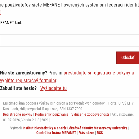
re používateľov siete MEFANET overených systémom federácií identít
]
EFANET kód:
Nie ste zaregistrovaný?
Prosím
preštudujte si registračné pokyny a
vyplňte registračný formulár
.
Zabudli ste heslo?
Vyžiadajte tu
Multimediálna podpora výučby klinických a zdravotníckych odborov :: Portál UPJŠ LF v
Košiciach, <https://portal.lf.upjs.sk>, ISSN 1337-7000
Registračné pokyny
|
Podmienky používania
|
Vylúčenie zodpovednosti
| Aktualizované:
01.07.2026,
Verzia 2.1.3 [2021].
Vytvoril
Institut biostatistiky a analýz Lékařské fakulty Masarykovy univerzity
|
Centrálna brána MEFANET
|
Váš názor
|
RSS