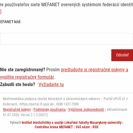
re používateľov siete MEFANET overených systémom federácií identít
]
EFANET kód:
Nie ste zaregistrovaný?
Prosím
preštudujte si registračné pokyny a
vyplňte registračný formulár
.
Zabudli ste heslo?
Vyžiadajte tu
Multimediálna podpora výučby klinických a zdravotníckych odborov :: Portál UPJŠ LF v
Košiciach, <https://portal.lf.upjs.sk>, ISSN 1337-7000
Registračné pokyny
|
Podmienky používania
|
Vylúčenie zodpovednosti
| Aktualizované:
01.07.2026,
Verzia 2.1.3 [2021].
Vytvoril
Institut biostatistiky a analýz Lékařské fakulty Masarykovy univerzity
|
Centrálna brána MEFANET
|
Váš názor
|
RSS