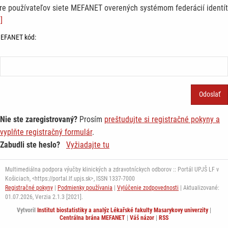
re používateľov siete MEFANET overených systémom federácií identít
]
EFANET kód:
Nie ste zaregistrovaný?
Prosím
preštudujte si registračné pokyny a
vyplňte registračný formulár
.
Zabudli ste heslo?
Vyžiadajte tu
Multimediálna podpora výučby klinických a zdravotníckych odborov :: Portál UPJŠ LF v
Košiciach, <https://portal.lf.upjs.sk>, ISSN 1337-7000
Registračné pokyny
|
Podmienky používania
|
Vylúčenie zodpovednosti
| Aktualizované:
01.07.2026,
Verzia 2.1.3 [2021].
Vytvoril
Institut biostatistiky a analýz Lékařské fakulty Masarykovy univerzity
|
Centrálna brána MEFANET
|
Váš názor
|
RSS