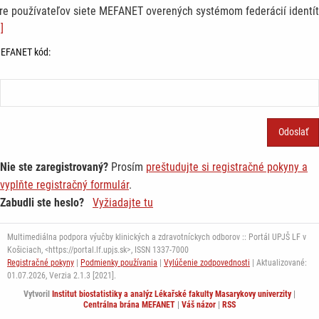
re používateľov siete MEFANET overených systémom federácií identít
]
EFANET kód:
Nie ste zaregistrovaný?
Prosím
preštudujte si registračné pokyny a
vyplňte registračný formulár
.
Zabudli ste heslo?
Vyžiadajte tu
Multimediálna podpora výučby klinických a zdravotníckych odborov :: Portál UPJŠ LF v
Košiciach, <https://portal.lf.upjs.sk>, ISSN 1337-7000
Registračné pokyny
|
Podmienky používania
|
Vylúčenie zodpovednosti
| Aktualizované:
01.07.2026,
Verzia 2.1.3 [2021].
Vytvoril
Institut biostatistiky a analýz Lékařské fakulty Masarykovy univerzity
|
Centrálna brána MEFANET
|
Váš názor
|
RSS