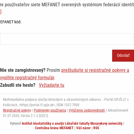
re používateľov siete MEFANET overených systémom federácií identít
]
EFANET kód:
Nie ste zaregistrovaný?
Prosím
preštudujte si registračné pokyny a
vyplňte registračný formulár
.
Zabudli ste heslo?
Vyžiadajte tu
Multimediálna podpora výučby klinických a zdravotníckych odborov :: Portál UPJŠ LF v
Košiciach, <https://portal.lf.upjs.sk>, ISSN 1337-7000
Registračné pokyny
|
Podmienky používania
|
Vylúčenie zodpovednosti
| Aktualizované:
01.07.2026,
Verzia 2.1.3 [2021].
Vytvoril
Institut biostatistiky a analýz Lékařské fakulty Masarykovy univerzity
|
Centrálna brána MEFANET
|
Váš názor
|
RSS