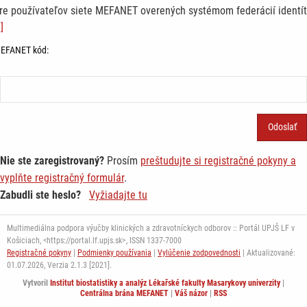
re používateľov siete MEFANET overených systémom federácií identít
]
EFANET kód:
Nie ste zaregistrovaný?
Prosím
preštudujte si registračné pokyny a
vyplňte registračný formulár
.
Zabudli ste heslo?
Vyžiadajte tu
Multimediálna podpora výučby klinických a zdravotníckych odborov :: Portál UPJŠ LF v
Košiciach, <https://portal.lf.upjs.sk>, ISSN 1337-7000
Registračné pokyny
|
Podmienky používania
|
Vylúčenie zodpovednosti
| Aktualizované:
01.07.2026,
Verzia 2.1.3 [2021].
Vytvoril
Institut biostatistiky a analýz Lékařské fakulty Masarykovy univerzity
|
Centrálna brána MEFANET
|
Váš názor
|
RSS