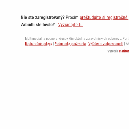
Nie ste zaregistrovaný?
Prosím
preštudujte si registračné
Zabudli ste heslo?
Vyžiadajte tu
Multimediálna podpora výučby klinických a zdravotníckych odborov :: Portál
Registračné pokyny
|
Podmienky používania
|
Vylúčenie zodpovednosti
| A
Vytvoril
Institu