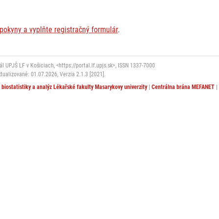
 pokyny a vyplňte registračný formulár
.
 UPJŠ LF v Košiciach, <https://portal.lf.upjs.sk>, ISSN 1337-7000
ktualizované: 01.07.2026,
Verzia 2.1.3 [2021].
t biostatistiky a analýz Lékařské fakulty Masarykovy univerzity
|
Centrálna brána MEFANET
|