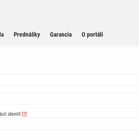
la
Prednášky
Garancia
O portáli
cií identít
[?]