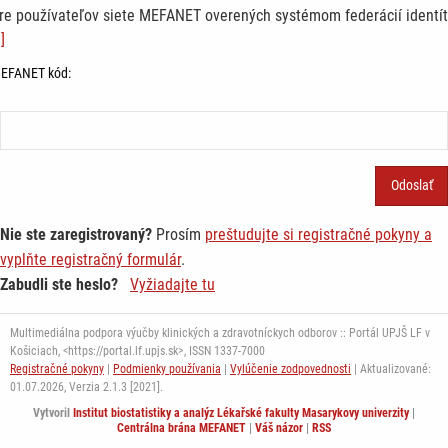
re používateľov siete MEFANET overených systémom federácií identít
]
EFANET kód:
Nie ste zaregistrovaný?
Prosím
preštudujte si registračné pokyny a
vyplňte registračný formulár
.
Zabudli ste heslo?
Vyžiadajte tu
Multimediálna podpora výučby klinických a zdravotníckych odborov :: Portál UPJŠ LF v
Košiciach, <https://portal.lf.upjs.sk>, ISSN 1337-7000
Registračné pokyny
|
Podmienky používania
|
Vylúčenie zodpovednosti
| Aktualizované:
01.07.2026,
Verzia 2.1.3 [2021].
Vytvoril
Institut biostatistiky a analýz Lékařské fakulty Masarykovy univerzity
|
Centrálna brána MEFANET
|
Váš názor
|
RSS