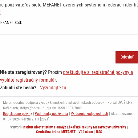
re používateľov siete MEFANET overených systémom federácií identít
]
EFANET kód:
Nie ste zaregistrovaný?
Prosím
preštudujte si registračné pokyny a
vyplňte registračný formulár
.
Zabudli ste heslo?
Vyžiadajte tu
Multimediálna podpora výučby klinických a zdravotníckych odborov :: Portál UPJŠ LF v
Košiciach, <https://portal.lf.upjs.sk>, ISSN 1337-7000
Registračné pokyny
|
Podmienky používania
|
Vylúčenie zodpovednosti
| Aktualizované:
01.07.2026,
Verzia 2.1.3 [2021].
Vytvoril
Institut biostatistiky a analýz Lékařské fakulty Masarykovy univerzity
|
Centrálna brána MEFANET
|
Váš názor
|
RSS