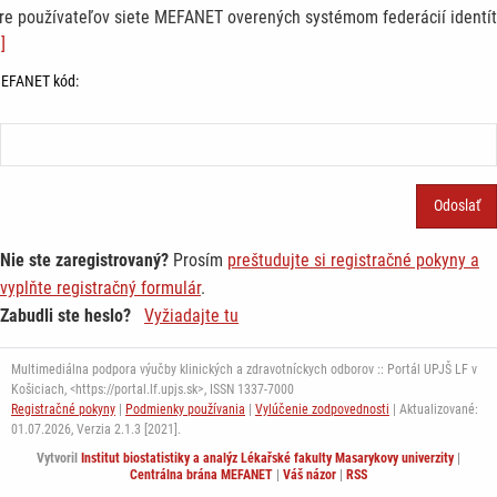
re používateľov siete MEFANET overených systémom federácií identít
]
EFANET kód:
Nie ste zaregistrovaný?
Prosím
preštudujte si registračné pokyny a
vyplňte registračný formulár
.
Zabudli ste heslo?
Vyžiadajte tu
Multimediálna podpora výučby klinických a zdravotníckych odborov :: Portál UPJŠ LF v
Košiciach, <https://portal.lf.upjs.sk>, ISSN 1337-7000
Registračné pokyny
|
Podmienky používania
|
Vylúčenie zodpovednosti
| Aktualizované:
01.07.2026,
Verzia 2.1.3 [2021].
Vytvoril
Institut biostatistiky a analýz Lékařské fakulty Masarykovy univerzity
|
Centrálna brána MEFANET
|
Váš názor
|
RSS