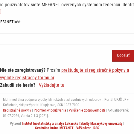
re používateľov siete MEFANET overených systémom federácií identít
]
EFANET kód:
Nie ste zaregistrovaný?
Prosím
preštudujte si registračné pokyny a
vyplňte registračný formulár
.
Zabudli ste heslo?
Vyžiadajte tu
Multimediálna podpora výučby klinických a zdravotníckych odborov :: Portál UPJŠ LF v
Košiciach, <https://portal.lf.upjs.sk>, ISSN 1337-7000
Registračné pokyny
|
Podmienky používania
|
Vylúčenie zodpovednosti
| Aktualizované:
01.07.2026,
Verzia 2.1.3 [2021].
Vytvoril
Institut biostatistiky a analýz Lékařské fakulty Masarykovy univerzity
|
Centrálna brána MEFANET
|
Váš názor
|
RSS