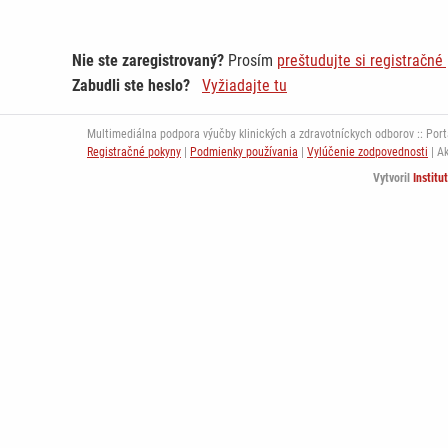
Nie ste zaregistrovaný?
Prosím
preštudujte si registračné
Zabudli ste heslo?
Vyžiadajte tu
Multimediálna podpora výučby klinických a zdravotníckych odborov :: Portál
Registračné pokyny
|
Podmienky používania
|
Vylúčenie zodpovednosti
| A
Vytvoril
Institu