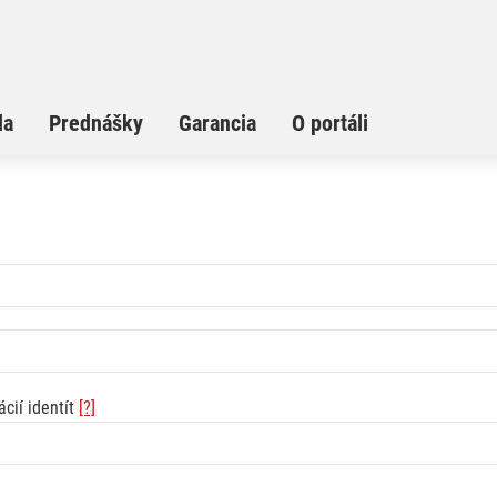
la
Prednášky
Garancia
O portáli
cií identít
[?]