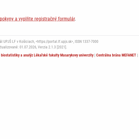
 pokyny a vyplňte registračný formulár
.
 UPJŠ LF v Košiciach, <https://portal.lf.upjs.sk>, ISSN 1337-7000
ktualizované: 01.07.2026,
Verzia 2.1.3 [2021].
t biostatistiky a analýz Lékařské fakulty Masarykovy univerzity
|
Centrálna brána MEFANET
|