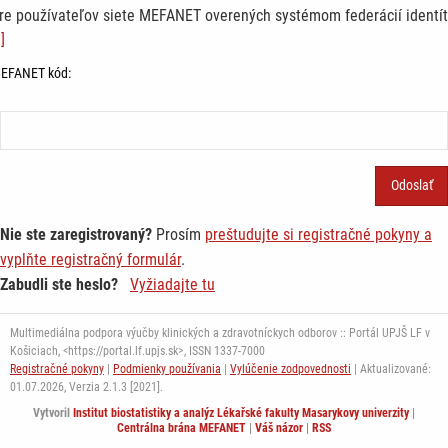
re používateľov siete MEFANET overených systémom federácií identít
]
EFANET kód:
Nie ste zaregistrovaný?
Prosím
preštudujte si registračné pokyny a
vyplňte registračný formulár
.
Zabudli ste heslo?
Vyžiadajte tu
Multimediálna podpora výučby klinických a zdravotníckych odborov :: Portál UPJŠ LF v
Košiciach, <https://portal.lf.upjs.sk>, ISSN 1337-7000
Registračné pokyny
|
Podmienky používania
|
Vylúčenie zodpovednosti
| Aktualizované:
01.07.2026,
Verzia 2.1.3 [2021].
Vytvoril
Institut biostatistiky a analýz Lékařské fakulty Masarykovy univerzity
|
Centrálna brána MEFANET
|
Váš názor
|
RSS