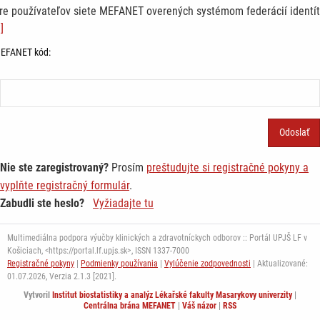
re používateľov siete MEFANET overených systémom federácií identít
]
EFANET kód:
Nie ste zaregistrovaný?
Prosím
preštudujte si registračné pokyny a
vyplňte registračný formulár
.
Zabudli ste heslo?
Vyžiadajte tu
Multimediálna podpora výučby klinických a zdravotníckych odborov :: Portál UPJŠ LF v
Košiciach, <https://portal.lf.upjs.sk>, ISSN 1337-7000
Registračné pokyny
|
Podmienky používania
|
Vylúčenie zodpovednosti
| Aktualizované:
01.07.2026,
Verzia 2.1.3 [2021].
Vytvoril
Institut biostatistiky a analýz Lékařské fakulty Masarykovy univerzity
|
Centrálna brána MEFANET
|
Váš názor
|
RSS