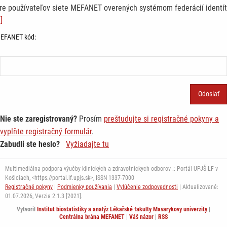
re používateľov siete MEFANET overených systémom federácií identít
]
EFANET kód:
Nie ste zaregistrovaný?
Prosím
preštudujte si registračné pokyny a
vyplňte registračný formulár
.
Zabudli ste heslo?
Vyžiadajte tu
Multimediálna podpora výučby klinických a zdravotníckych odborov :: Portál UPJŠ LF v
Košiciach, <https://portal.lf.upjs.sk>, ISSN 1337-7000
Registračné pokyny
|
Podmienky používania
|
Vylúčenie zodpovednosti
| Aktualizované:
01.07.2026,
Verzia 2.1.3 [2021].
Vytvoril
Institut biostatistiky a analýz Lékařské fakulty Masarykovy univerzity
|
Centrálna brána MEFANET
|
Váš názor
|
RSS