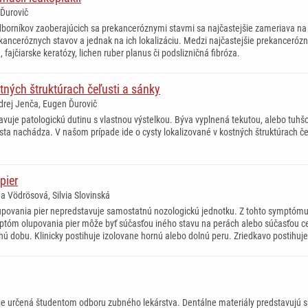
 Ďurovič
borníkov zaoberajúcich sa prekanceróznymi stavmi sa najčastejšie zameriava na
kanceróznych stavov a jednak na ich lokalizáciu. Medzi najčastejšie prekancerózn
, fajčiarske keratózy, lichen ruber planus či podslizničná fibróza.
tných štruktúrach čeľusti a sánky
drej Jenča, Eugen Ďurovič
avuje patologickú dutinu s vlastnou výstelkou. Býva vyplnená tekutou, alebo tuhšo
sta nachádza. V našom prípade ide o cysty lokalizované v kostných štruktúrach č
pier
ea Vödrösová, Silvia Slovinská
povania pier nepredstavuje samostatnú nozologickú jednotku. Z tohto symptómu
ptóm olupovania pier môže byť súčasťou iného stavu na perách alebo súčasťou ce
lhú dobu. Klinicky postihuje izolovane hornú alebo dolnú peru. Zriedkavo postihuj
je určená študentom odboru zubného lekárstva. Dentálne materiály predstavujú s