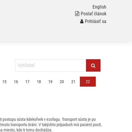
English
Poslať článok
Prihlásiť sa
15
16
17
18
19
20
21
22
 postupu sústa kdekoľvek v ezofagu. Transport sústa je po
émuto transportu bráni. V takýchto prípadoch má pacient pocit,
 na miesto, kde k tomu dochádza.