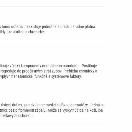
iek tomu doteraz neexistuje jednotná a medzinárodne platná
itídy ako akútne a chronické.
ostihuje všetky komponenty normálneho parodontu. Postihuje
 progreduje do predčasných strát zubov. Prebieha chronicky a
ovplyvniť anatomické, funkčné a systémové faktory.
c ústnej dutiny, zaradzujeme medzi bulózne dermatózy. Jedná sa
znici, bez prítomnosti zápalu. Môže sa vyskytnúť iba na koži, iba
v celkových ochorení.