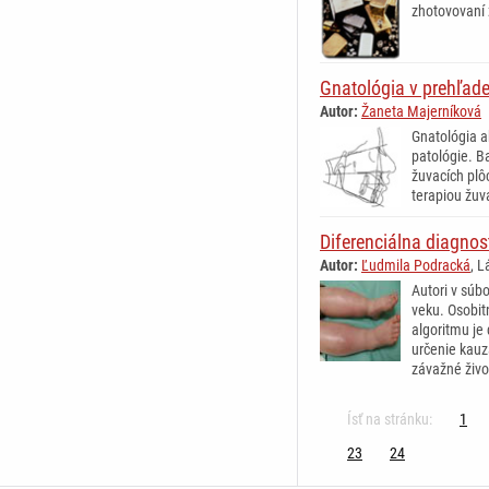
zhotovovaní 
Gnatológia v prehľad
Autor:
Žaneta Majerníková
Gnatológia a
patológie. B
žuvacích pl
terapiou žu
Diferenciálna diagno
Autor:
Ľudmila Podracká
, L
Autori v súb
veku. Osobit
algoritmu je
určenie kauz
závažné živo
Ísť na stránku:
1
23
24