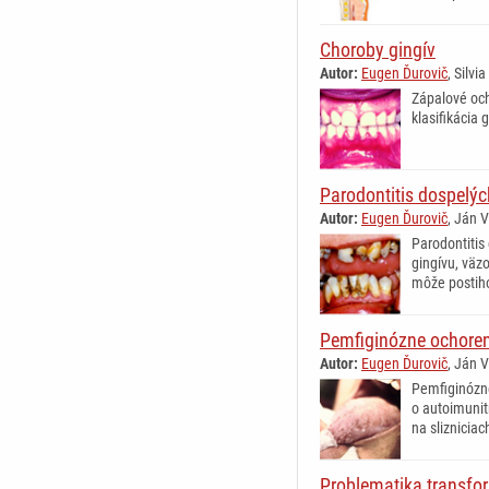
Choroby gingív
Autor:
Eugen Ďurovič
, Silv
Zápalové och
klasifikácia 
Parodontitis dospelýc
Autor:
Eugen Ďurovič
, Ján 
Parodontitis
gingívu, väz
môže postiho
Pemfiginózne ochoreni
Autor:
Eugen Ďurovič
, Ján 
Pemfiginózne
o autoimunitn
na sliznicia
Problematika transfor