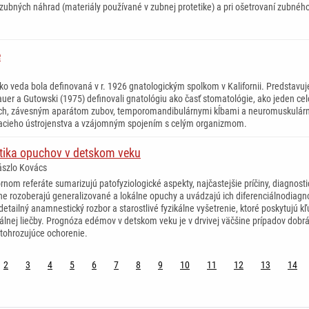
zubných náhrad (materiály používané v zubnej protetike) a pri ošetrovaní zubnéh
e
ko veda bola definovaná v r. 1926 gnatologickým spolkom v Kalifornii. Predstavuje
auer a Gutowski (1975) definovali gnatológiu ako časť stomatológie, ako jeden c
ôch, závesným aparátom zubov, temporomandibulárnymi kĺbami a neuromuskulárny
vacieho ústrojenstva a vzájomným spojením s celým organizmom.
stika opuchov v detskom veku
ászlo Kovács
ornom referáte sumarizujú patofyziologické aspekty, najčastejšie príčiny, diagn
ne rozoberajú generalizované a lokálne opuchy a uvádzajú ich diferenciálnodiag
 detailný anamnestický rozbor a starostlivé fyzikálne vyšetrenie, ktoré poskytujú 
álnej liečby. Prognóza edémov v detskom veku je v drvivej väčšine prípadov dobr
tohrozujúce ochorenie.
2
3
4
5
6
7
8
9
10
11
12
13
14