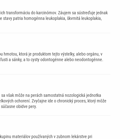
 ich transformáciu do karcinómov. Záujem sa sústreďuje jednak
e stavy patria homogénna leukoplakia, škvrnitá leukoplakia,
u hmotou, ktorá je produktom tejto výstelky, alebo orgánu, v
eľusti a sánky, a to cysty odontogénne alebo neodontogénne.
 sa však môže na perách samostatná nozologická jednotka
lkových ochorení. Zvyčajne ide o chronický proces, ktorý môže
e súčasne obidve pery.
kupinu materiálov používaných v zubnom lekárstve pri