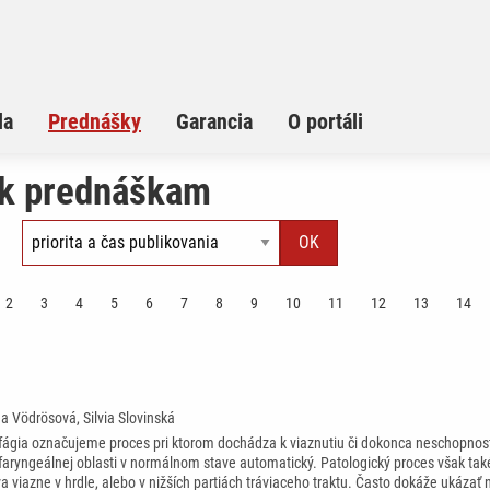
la
Prednášky
Garancia
O portáli
 k prednáškam
2
3
4
5
6
7
8
9
10
11
12
13
14
ea Vödrösová, Silvia Slovinská
gia označujeme proces pri ktorom dochádza k viaznutiu či dokonca neschopnosti
faryngeálnej oblasti v normálnom stave automatický. Patologický proces však tak
a viazne v hrdle, alebo v nižších partiách tráviaceho traktu. Často dokáže ukázať