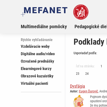
Multimediálne pomôcky
Pedagogické die
Podklady
Rýchle vyhľadávanie
Vzdelávacie weby
Usporiadať podľa:
Digitálne audio/video
Ozvučené prednášky
Ísť na stránku:
1
Elearningové kurzy
23
24
Obrazové kazuistiky
Virtuálni pacienti
Dysfágia
Autor:
Eugen Ďurovič
, Andr
Pojmom dysfá
opustení oro
že mu potrav