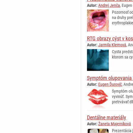
Autor:
Andrej Jenča
, Eugen
Pozornosť od
na druhy pre
erythroplakie
RTG obrazy cýst v kos
Autor:
Jarmila Klemová
, An
Cysta predst
ktorom sa cy
Symptóm olupovania 
Autor:
Eugen Ďurovič
, Andr
Symptóm olu
vyvinúť. Sym
pretrvávať d
Dentálne materiály
Autor:
Žaneta Majerníková
Prezentácia 