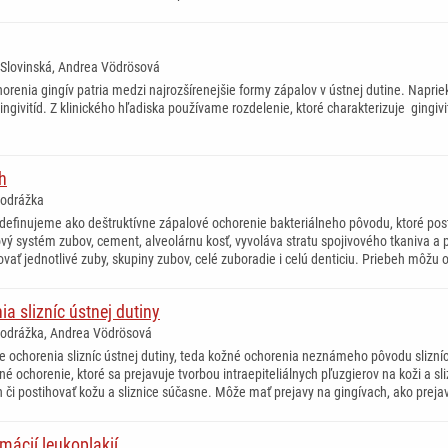
ia Slovinská, Andrea Vödrösová
orenia gingív patria medzi najrozšírenejšie formy zápalov v ústnej dutine. Napr
gingivitíd. Z klinického hľadiska používame rozdelenie, ktoré charakterizuje gingiv
h
Vodrážka
 definujeme ako deštruktívne zápalové ochorenie bakteriálneho pôvodu, ktoré p
ový systém zubov, cement, alveolárnu kosť, vyvoláva stratu spojivového tkaniva a
vať jednotlivé zuby, skupiny zubov, celé zuboradie i celú denticiu. Priebeh môžu 
a slizníc ústnej dutiny
Vodrážka, Andrea Vödrösová
 ochorenia slizníc ústnej dutiny, teda kožné ochorenia neznámeho pôvodu slizní
é ochorenie, ktoré sa prejavuje tvorbou intraepiteliálnych pľuzgierov na koži a sli
ch či postihovať kožu a sliznice súčasne. Môže mať prejavy na gingívach, ako preja
mácií leukoplakií