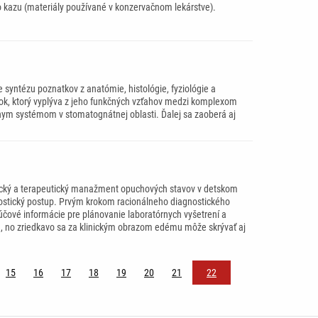
o kazu (materiály používané v konzervačnom lekárstve).
 syntézu poznatkov z anatómie, histológie, fyziológie a
elok, ktorý vyplýva z jeho funkčných vzťahov medzi komplexom
m systémom v stomatognátnej oblasti. Ďalej sa zaoberá aj
ostický a terapeutický manažment opuchových stavov v detskom
nostický postup. Prvým krokom racionálneho diagnostického
kľúčové informácie pre plánovanie laboratórnych vyšetrení a
á, no zriedkavo sa za klinickým obrazom edému môže skrývať aj
15
16
17
18
19
20
21
22