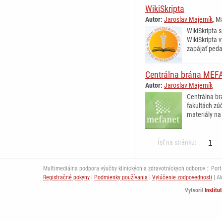
WikiSkripta
Autor:
Jaroslav Majerník
, M
WikiSkripta 
WikiSkripta 
zapájať peda
Centrálna brána MEF
Autor:
Jaroslav Majerník
Centrálna br
fakultách zú
materiály na
Ísť na stránku:
1
Multimediálna podpora výučby klinických a zdravotníckych odborov :: Portál
Registračné pokyny
|
Podmienky používania
|
Vylúčenie zodpovednosti
| A
Vytvoril
Institu