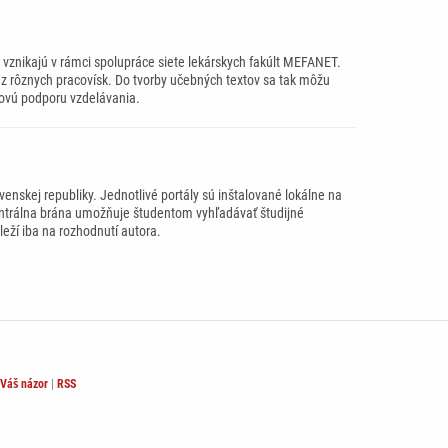
é vznikajú v rámci spolupráce siete lekárskych fakúlt MEFANET.
v z rôznych pracovísk. Do tvorby učebných textov sa tak môžu
 novú podporu vzdelávania.
enskej republiky. Jednotlivé portály sú inštalované lokálne na
Centrálna brána umožňuje študentom vyhľadávať študijné
eží iba na rozhodnutí autora.
Váš názor
|
RSS