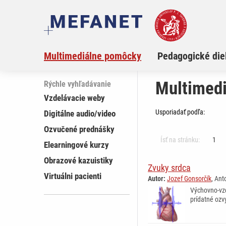
Multimediálne pomôcky
Pedagogické die
Multimed
Rýchle vyhľadávanie
Vzdelávacie weby
Usporiadať podľa:
Digitálne audio/video
Ozvučené prednášky
Ísť na stránku:
1
Elearningové kurzy
Obrazové kazuistiky
Zvuky srdca
Virtuálni pacienti
Autor:
Jozef Gonsorčík
, Ant
Výchovno-vzd
prídatné ozv