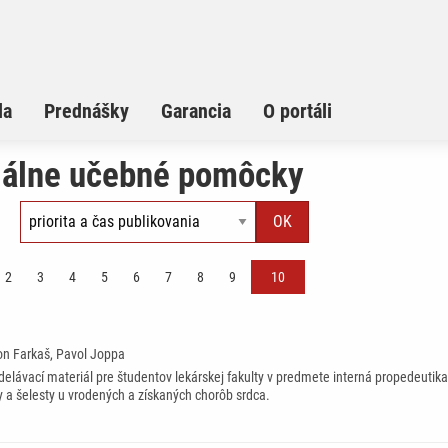
la
Prednášky
Garancia
O portáli
iálne učebné pomôcky
2
3
4
5
6
7
8
9
10
on Farkaš, Pavol Joppa
elávací materiál pre študentov lekárskej fakulty v predmete interná propedeutika. 
y a šelesty u vrodených a získaných chorôb srdca.