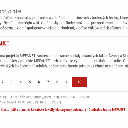
artin Vejražka
sú ďalším z nástrojov pre tvorbu a zdieľanie medicínskych výučbových textov, ktor
využívajú technológiu wiki, ktorá poskytuje široké možnosti pre spoluprácu autoro
gógovia, externí spolupracovníci ale aj študenti, ktorí vo WikiSkriptách získavajú
ANET
ána projektu MEFANET zastrešuje edukačné portály lekárskych fakúlt Českej a Slov
častnených v projekte MEFANET a ich správa je výhradne na príslušnej fakulte. 
 všetkých lekárskych fakultách, pričom umožnenie prístupu k týmto materiálom zál
2
3
4
5
6
7
8
9
10
 UPJŠ LF v Košiciach, <https://portal.lf.upjs.sk>, ISSN 1337-7000
ktualizované: 01.07.2026,
Verzia 2.1.3 [2021].
t biostatistiky a analýz Lékařské fakulty Masarykovy univerzity
|
Centrálna brána MEFANET
|